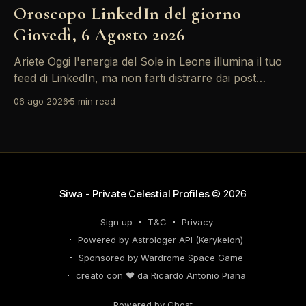
Oroscopo LinkedIn del giorno
Giovedì, 6 Agosto 2026
Ariete Oggi l'energia del Sole in Leone illumina il tuo
feed di LinkedIn, ma non farti distrarre dai post
motivazionali che girano: è tempo di concretizzare i
06 ago 2026
5 min read
tuoi desideri professionali! Giove ti spinge verso il
networking, ma attenzione, Saturno retrogrado nel
tuo profilo potrebbe farti perdere di vista
Siwa - Private Celestial Profiles
© 2026
Sign up
T&C
Privacy
Powered by Astrologer API (Kerykeion)
Sponsored by Wardrome Space Game
creato con ❤️ da Ricardo Antonio Piana
Powered by Ghost