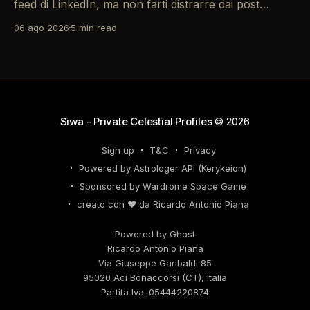
feed di LinkedIn, ma non farti distrarre dai post
motivazionali che girano: è tempo di concretizzare i
06 ago 2026
5 min read
tuoi desideri professionali! Giove ti spinge verso il
networking, ma attenzione, Saturno retrogrado nel
tuo profilo potrebbe farti perdere di vista
Siwa - Private Celestial Profiles
© 2026
Sign up
T&C
Privacy
Powered by Astrologer API (Kerykeion)
Sponsored by Wardrome Space Game
creato con ❤️ da Ricardo Antonio Piana
Powered by Ghost
Ricardo Antonio Piana
Via Giuseppe Garibaldi 85
95020 Aci Bonaccorsi (CT), Italia
Partita Iva: 05444220874