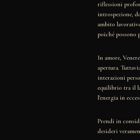
riflessioni profo
introspezione, d
ambito lavorativ
poiché possono p
In amore, Venere 
apertura. Tuttavi
interazioni perso
equilibrio tra il 
l'energia in ecce
Prendi in conside
desideri verament