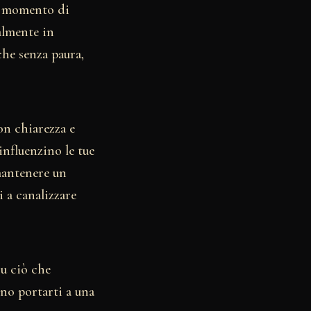
un momento di
almente in
che senza paura,
on chiarezza e
influenzino le tue
 mantenere un
ti a canalizzare
su ciò che
ono portarti a una