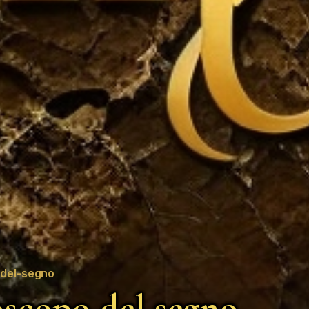
del-segno
scopo del segno