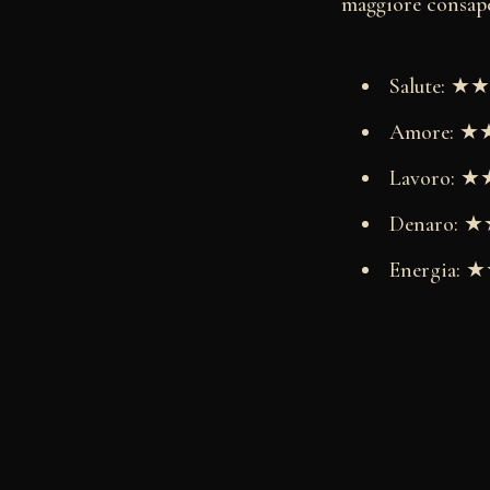
maggiore consape
Salute: 
Amore: 
Lavoro:
Denaro:
Energia: