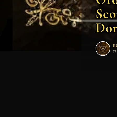
Sco
Dom
Ri
17