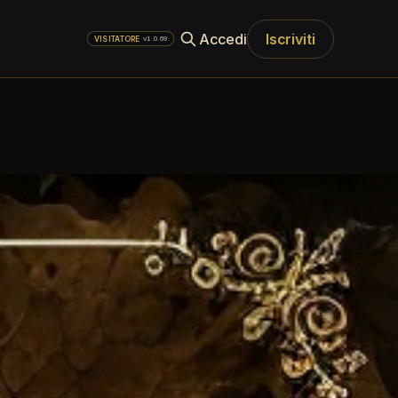
Accedi
Iscriviti
·
v1.0.69
VISITATORE