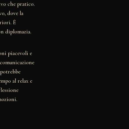
ivo che pratico.
vo, dove la
riori. È
on diplomazia.
oni piacevoli e
La comunicazione
a potrebbe
empo al relax e
lessione
mozioni.