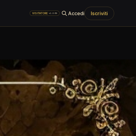
Accedi
Iscriviti
·
v1.0.69
VISITATORE