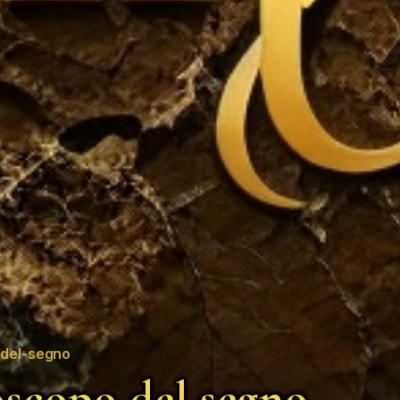
del-segno
scopo del segno