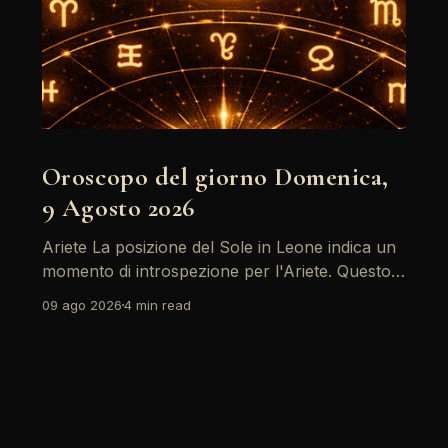
Oroscopo del giorno Domenica,
9 Agosto 2026
Ariete La posizione del Sole in Leone indica un
momento di introspezione per l'Ariete. Questo è
un giorno ideale per riflettere sui propri obiettivi
09 ago 2026
4 min read
e desideri, soprattutto in ambito professionale.
Evita conflitti inutili e concentrati su ciò che
desideri davvero. Leggi l'oroscopo completo del
segno Ariete