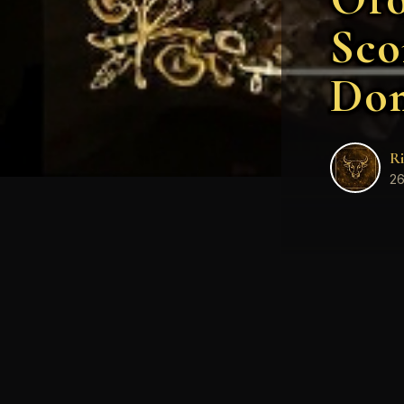
Sco
Dom
Ri
26