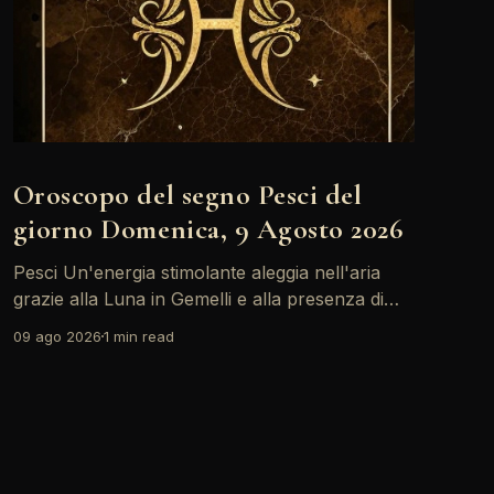
Oroscopo del segno Pesci del
giorno Domenica, 9 Agosto 2026
Pesci Un'energia stimolante aleggia nell'aria
grazie alla Luna in Gemelli e alla presenza di
Marte, che incoraggia scambi vivaci e
09 ago 2026
1 min read
comunicativi. È il momento giusto per esprimere
le proprie emozioni e connettersi con gli altri,
ma attenzione a non trascurare le
responsabilità. Un piccolo conflitto potrebbe