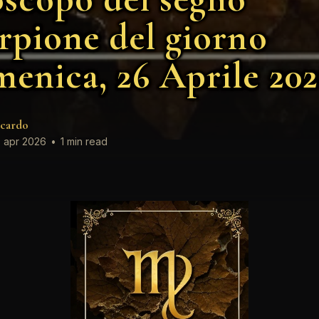
rpione del giorno
enica, 26 Aprile 20
cardo
 apr 2026
•
1 min read