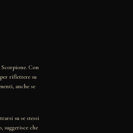
lo Scorpione. Con
er riflettere su
amenti, anche se
rarsi su se stessi
o, suggerisce che