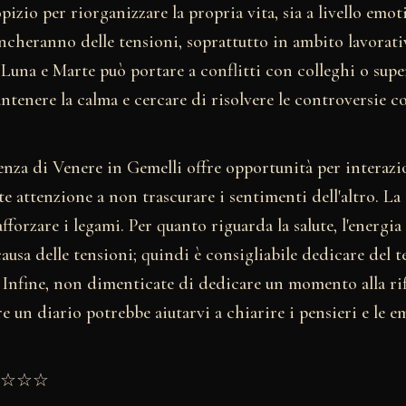
izio per riorganizzare la propria vita, sia a livello emot
ncheranno delle tensioni, soprattutto in ambito lavorati
 Luna e Marte può portare a conflitti con colleghi o supe
tenere la calma e cercare di risolvere le controversie c
enza di Venere in Gemelli offre opportunità per interazi
te attenzione a non trascurare i sentimenti dell'altro. 
afforzare i legami. Per quanto riguarda la salute, l'energi
 causa delle tensioni; quindi è consigliabile dedicare del t
 Infine, non dimenticate di dedicare un momento alla rif
re un diario potrebbe aiutarvi a chiarire i pensieri e le e
★★☆☆☆