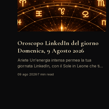
Oroscopo LinkedIn del giorno
Domenica, 9 Agosto 2026
Ariete Un'energia intensa permea la tua
giornata LinkedIn, con il Sole in Leone che ti
invita a riflettere sul tuo *personal brand*. Le
09 ago 2026
7 min read
emozioni, amplificate dalla Luna in Gemelli,
possono generare interazioni profonde in rete,
ma attento: la congiunzione del Sole con
Saturno in Ariete sottolinea responsabilità che