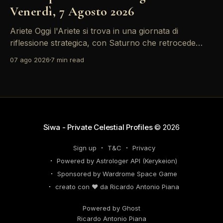
Venerdì, 7 Agosto 2026
Ariete Oggi l'Ariete si trova in una giornata di
riflessione strategica, con Saturno che retrocede
come un recruiter indeciso. È il momento di
07 ago 2026
7 min read
riconsiderare il tuo personal brand e l'engagement
nei tuoi KPI. Potresti avvertire la necessità di
riorganizzare il tuo network professionale: non
lasciare che
Siwa - Private Celestial Profiles
© 2026
Sign up
T&C
Privacy
Powered by Astrologer API (Kerykeion)
Sponsored by Wardrome Space Game
creato con ❤️ da Ricardo Antonio Piana
Powered by Ghost
Ricardo Antonio Piana