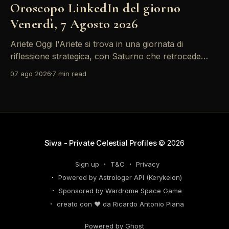
Oroscopo LinkedIn del giorno
Venerdì, 7 Agosto 2026
Ariete Oggi l'Ariete si trova in una giornata di
riflessione strategica, con Saturno che retrocede
come un recruiter indeciso. È il momento di
07 ago 2026
7 min read
riconsiderare il tuo personal brand e l'engagement
nei tuoi KPI. Potresti avvertire la necessità di
riorganizzare il tuo network professionale: non
lasciare che
Siwa - Private Celestial Profiles
© 2026
Sign up
T&C
Privacy
Powered by Astrologer API (Kerykeion)
Sponsored by Wardrome Space Game
creato con ❤️ da Ricardo Antonio Piana
Powered by Ghost