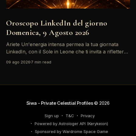
Oroscopo LinkedIn del giorno
Domenica, 9 Agosto 2026
Ariete Un'energia intensa permea la tua giornata
LinkedIn, con il Sole in Leone che ti invita a riflettere
sul tuo *personal brand*. Le emozioni, amplificate
09 ago 2026
7 min read
dalla Luna in Gemelli, possono generare interazioni
profonde in rete, ma attento: la congiunzione del
Sole con Saturno in Ariete sottolinea responsabilità
che
Siwa - Private Celestial Profiles
© 2026
Sign up
T&C
Privacy
Powered by Astrologer API (Kerykeion)
Sponsored by Wardrome Space Game