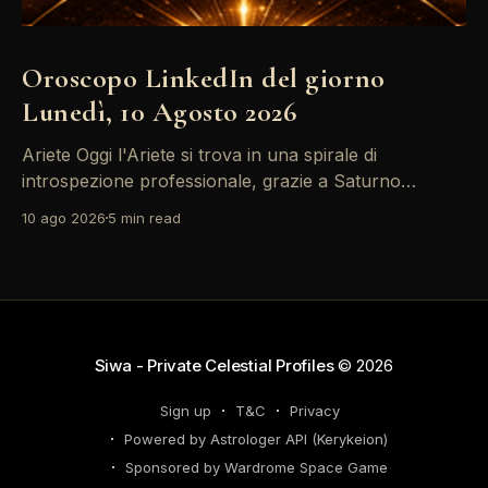
Oroscopo LinkedIn del giorno
Lunedì, 10 Agosto 2026
Ariete Oggi l'Ariete si trova in una spirale di
introspezione professionale, grazie a Saturno
retrogrado che ti invita a riflettere sulle decisioni di
10 ago 2026
5 min read
carriera passate. Non farti sopraffare dalle emozioni
– il tuo successo dipende dalla lucidità. Le tensioni
con i colleghi possono trasformarsi in opportunità di
networking, quindi
Siwa - Private Celestial Profiles
© 2026
Sign up
T&C
Privacy
Powered by Astrologer API (Kerykeion)
Sponsored by Wardrome Space Game