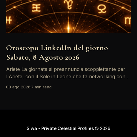
Oroscopo LinkedIn del giorno
Sabato, 8 Agosto 2026
Ariete La giornata si preannuncia scoppiettante per
l'Ariete, con il Sole in Leone che fa networking con la
Luna in Gemelli. Questo transito è un'opportunità
08 ago 2026
7 min read
d'oro per postare un aggiornamento che incapsuli la
tua genialità e stimoli il tuo engagement. È il momento
perfetto
Siwa - Private Celestial Profiles
© 2026