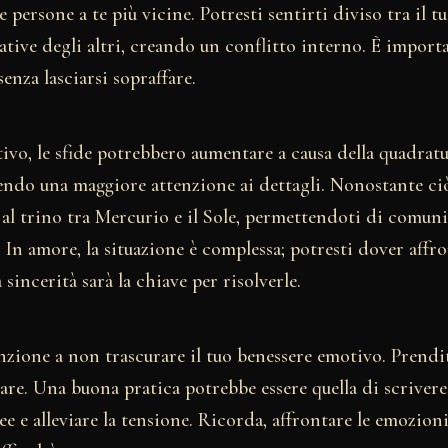
e persone a te più vicine. Potresti sentirti diviso tra il 
ttative degli altri, creando un conflitto interno. È impor
enza lasciarsi sopraffare.
ivo, le sfide potrebbero aumentare a causa della quadratu
ndo una maggiore attenzione ai dettagli. Nonostante ciò,
e al trino tra Mercurio e il Sole, permettendoti di comuni
 In amore, la situazione è complessa; potresti dover affr
sincerità sarà la chiave per risolverle.
tenzione a non trascurare il tuo benessere emotivo. Prend
tare. Una buona pratica potrebbe essere quella di scrivere
dee e alleviare la tensione. Ricorda, affrontare le emozion