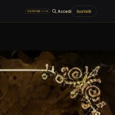
Accedi
Iscriviti
·
v1.0.69
VISITATORE