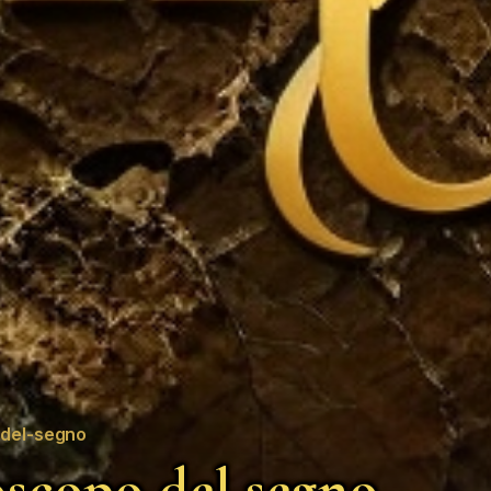
del-segno
scopo del segno