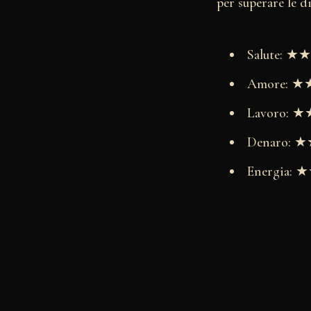
per superare le di
Salute: 
Amore: 
Lavoro:
Denaro:
Energia: