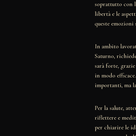
soprattutto con l
libertà e le aspe
queste emozioni s
In ambito lavorat
Saturno, richiede
sarà forte, grazi
in modo efficace.
importanti, ma la 
Per la salute, at
riflettere e medi
per chiarire le i