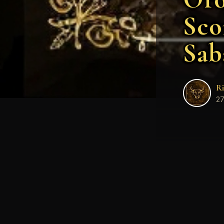
Sco
Sab
Ri
27