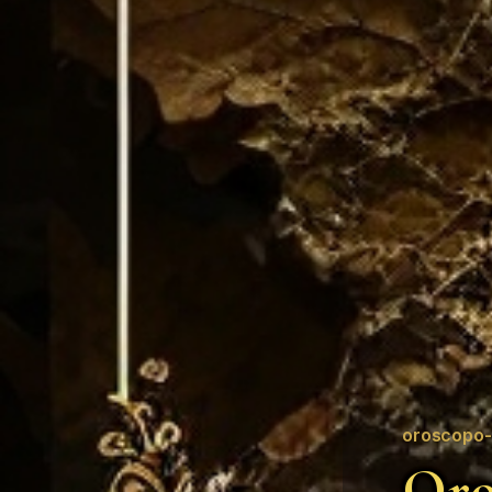
oroscopo-
Oro