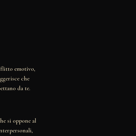
flitto emotivo,
uggerisce che
pettano da te.
che si oppone al
nterpersonali,