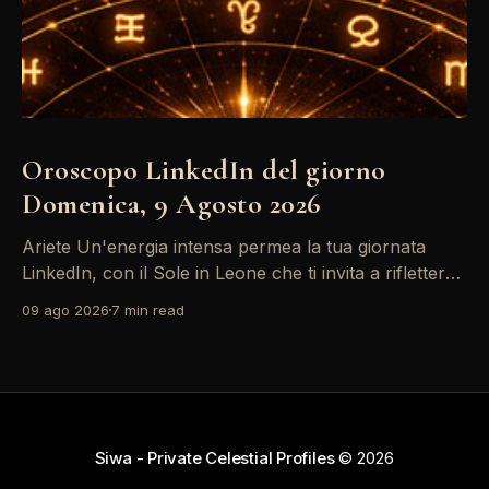
Oroscopo LinkedIn del giorno
Domenica, 9 Agosto 2026
Ariete Un'energia intensa permea la tua giornata
LinkedIn, con il Sole in Leone che ti invita a riflettere
sul tuo *personal brand*. Le emozioni, amplificate
09 ago 2026
7 min read
dalla Luna in Gemelli, possono generare interazioni
profonde in rete, ma attento: la congiunzione del
Sole con Saturno in Ariete sottolinea responsabilità
che
Siwa - Private Celestial Profiles
© 2026