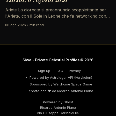
Ariete La giornata si preannuncia scoppiettante per
l'Ariete, con il Sole in Leone che fa networking con la
Luna in Gemelli. Questo transito è un'opportunità
08 ago 2026
7 min read
d'oro per postare un aggiornamento che incapsuli la
tua genialità e stimoli il tuo engagement. È il momento
perfetto
Siwa - Private Celestial Profiles
© 2026
Sign up
T&C
Privacy
Powered by Astrologer API (Kerykeion)
Sponsored by Wardrome Space Game
creato con ❤️ da Ricardo Antonio Piana
Powered by Ghost
Ricardo Antonio Piana
Via Giuseppe Garibaldi 85