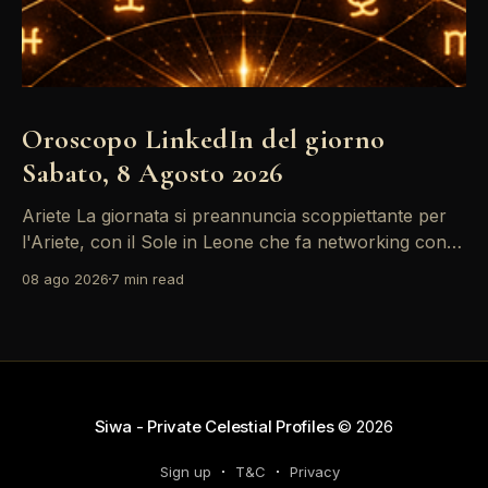
Oroscopo LinkedIn del giorno
Sabato, 8 Agosto 2026
Ariete La giornata si preannuncia scoppiettante per
l'Ariete, con il Sole in Leone che fa networking con la
Luna in Gemelli. Questo transito è un'opportunità
08 ago 2026
7 min read
d'oro per postare un aggiornamento che incapsuli la
tua genialità e stimoli il tuo engagement. È il momento
perfetto
Siwa - Private Celestial Profiles
© 2026
Sign up
T&C
Privacy