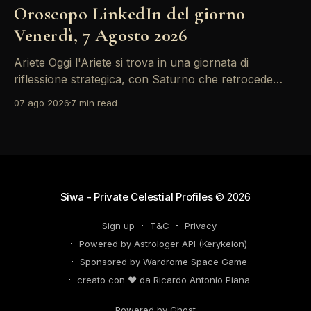
Oroscopo LinkedIn del giorno
Venerdì, 7 Agosto 2026
Ariete Oggi l'Ariete si trova in una giornata di
riflessione strategica, con Saturno che retrocede
come un recruiter indeciso. È il momento di
07 ago 2026
7 min read
riconsiderare il tuo personal brand e l'engagement
nei tuoi KPI. Potresti avvertire la necessità di
riorganizzare il tuo network professionale: non
lasciare che
Siwa - Private Celestial Profiles
© 2026
Sign up
T&C
Privacy
Powered by Astrologer API (Kerykeion)
Sponsored by Wardrome Space Game
creato con ❤️ da Ricardo Antonio Piana
Powered by Ghost