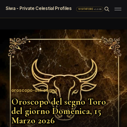
Siwa - Private Celestial Profiles
·
v1.0.69
VISITATORE
oroscopo-del-segno
Oroscopo del segno Toro
del giorno Domenica, 15
Marzo 2026