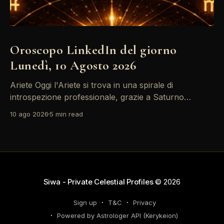
Oroscopo LinkedIn del giorno
Lunedì, 10 Agosto 2026
Ariete Oggi l'Ariete si trova in una spirale di
introspezione professionale, grazie a Saturno
retrogrado che ti invita a riflettere sulle decisioni di
10 ago 2026
5 min read
carriera passate. Non farti sopraffare dalle emozioni
– il tuo successo dipende dalla lucidità. Le tensioni
con i colleghi possono trasformarsi in opportunità di
networking, quindi
Siwa - Private Celestial Profiles
© 2026
Sign up
T&C
Privacy
Powered by Astrologer API (Kerykeion)