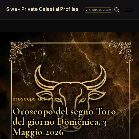
Siwa - Private Celestial Profiles
·
v1.0.69
VISITATORE
oroscopo-del-segno
Oroscopo del segno Toro
del giorno Domenica, 3
Maggio 2026