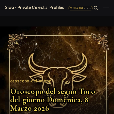
Siwa - Private Celestial Profiles
·
v1.0.69
VISITATORE
oroscopo-del-segno
Oroscopo del segno Toro
del giorno Domenica, 8
Marzo 2026