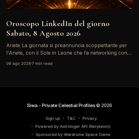
Oroscopo LinkedIn del giorno
Sabato, 8 Agosto 2026
Ariete La giornata si preannuncia scoppiettante per
l'Ariete, con il Sole in Leone che fa networking con la
Luna in Gemelli. Questo transito è un'opportunità
08 ago 2026
7 min read
d'oro per postare un aggiornamento che incapsuli la
tua genialità e stimoli il tuo engagement. È il momento
perfetto
Siwa - Private Celestial Profiles
© 2026
Sign up
T&C
Privacy
Powered by Astrologer API (Kerykeion)
Sponsored by Wardrome Space Game