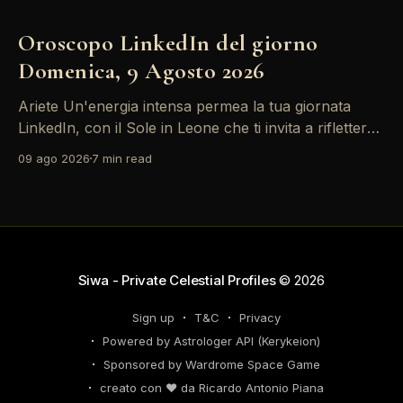
Oroscopo LinkedIn del giorno
Domenica, 9 Agosto 2026
Ariete Un'energia intensa permea la tua giornata
LinkedIn, con il Sole in Leone che ti invita a riflettere
sul tuo *personal brand*. Le emozioni, amplificate
09 ago 2026
7 min read
dalla Luna in Gemelli, possono generare interazioni
profonde in rete, ma attento: la congiunzione del
Sole con Saturno in Ariete sottolinea responsabilità
che
Siwa - Private Celestial Profiles
© 2026
Sign up
T&C
Privacy
Powered by Astrologer API (Kerykeion)
Sponsored by Wardrome Space Game
creato con ❤️ da Ricardo Antonio Piana