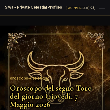
Siwa - Private Celestial Profiles
·
v1.0.69
VISITATORE
oroscopo-del-segno
Oroscopo del segno Toro
del giorno Giovedì, 7
Maggio 2026