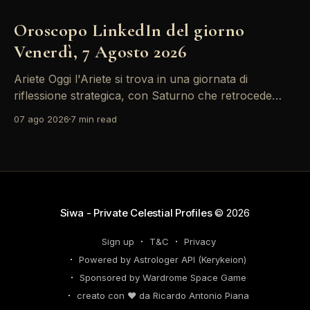
Oroscopo LinkedIn del giorno
Venerdì, 7 Agosto 2026
Ariete Oggi l'Ariete si trova in una giornata di
riflessione strategica, con Saturno che retrocede
come un recruiter indeciso. È il momento di
07 ago 2026
7 min read
riconsiderare il tuo personal brand e l'engagement
nei tuoi KPI. Potresti avvertire la necessità di
riorganizzare il tuo network professionale: non
lasciare che
Siwa - Private Celestial Profiles
© 2026
Sign up
T&C
Privacy
Powered by Astrologer API (Kerykeion)
Sponsored by Wardrome Space Game
creato con ❤️ da Ricardo Antonio Piana