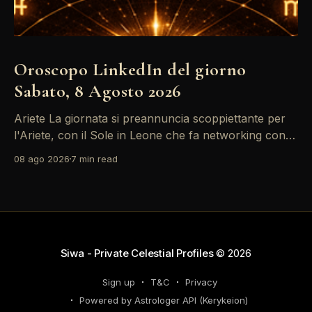
Oroscopo LinkedIn del giorno
Sabato, 8 Agosto 2026
Ariete La giornata si preannuncia scoppiettante per
l'Ariete, con il Sole in Leone che fa networking con la
Luna in Gemelli. Questo transito è un'opportunità
08 ago 2026
7 min read
d'oro per postare un aggiornamento che incapsuli la
tua genialità e stimoli il tuo engagement. È il momento
perfetto
Siwa - Private Celestial Profiles
© 2026
Sign up
T&C
Privacy
Powered by Astrologer API (Kerykeion)