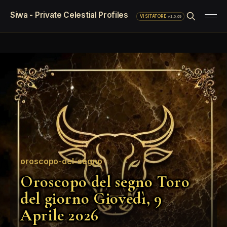
Siwa - Private Celestial Profiles
·
v1.0.69
VISITATORE
oroscopo-del-segno
Oroscopo del segno Toro
del giorno Giovedì, 9
Aprile 2026