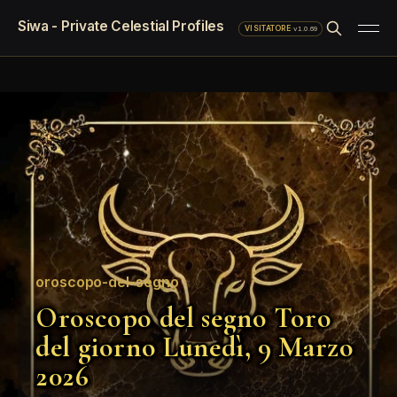
Siwa - Private Celestial Profiles
·
v1.0.69
VISITATORE
oroscopo-del-segno
Oroscopo del segno Toro
del giorno Lunedì, 9 Marzo
2026