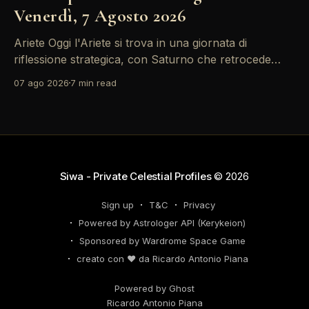
Venerdì, 7 Agosto 2026
Ariete Oggi l'Ariete si trova in una giornata di
riflessione strategica, con Saturno che retrocede
come un recruiter indeciso. È il momento di
07 ago 2026
7 min read
riconsiderare il tuo personal brand e l'engagement
nei tuoi KPI. Potresti avvertire la necessità di
riorganizzare il tuo network professionale: non
lasciare che
Siwa - Private Celestial Profiles
© 2026
Sign up
T&C
Privacy
Powered by Astrologer API (Kerykeion)
Sponsored by Wardrome Space Game
creato con ❤️ da Ricardo Antonio Piana
Powered by Ghost
Ricardo Antonio Piana