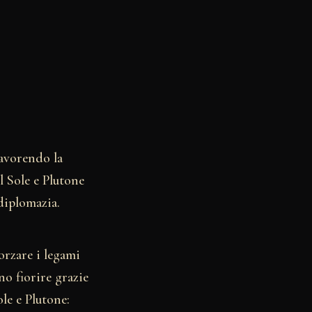
favorendo la
l Sole e Plutone
diplomazia.
orzare i legami
no fiorire grazie
ole e Plutone: