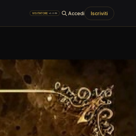
Accedi
Iscriviti
·
v1.0.69
VISITATORE