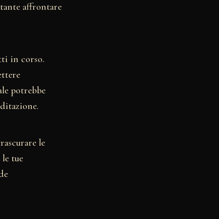
tante affrontare
ti in corso.
ettere
ale potrebbe
ditazione.
rascurare le
 le tue
ede