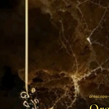
oroscopo-
Oro