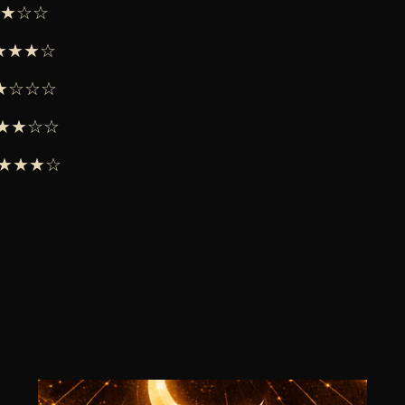
★★★☆☆
★★★★☆
 ★★☆☆☆
 ★★★☆☆
 ★★★★☆