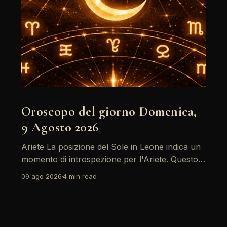
Oroscopo del giorno Domenica,
9 Agosto 2026
Ariete La posizione del Sole in Leone indica un
momento di introspezione per l'Ariete. Questo è
un giorno ideale per riflettere sui propri obiettivi
09 ago 2026
4 min read
e desideri, soprattutto in ambito professionale.
Evita conflitti inutili e concentrati su ciò che
desideri davvero. Leggi l'oroscopo completo del
segno Ariete