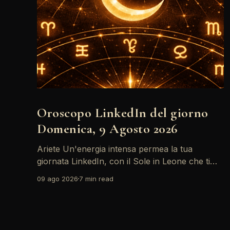
Oroscopo LinkedIn del giorno
Domenica, 9 Agosto 2026
Ariete Un'energia intensa permea la tua
giornata LinkedIn, con il Sole in Leone che ti
invita a riflettere sul tuo *personal brand*. Le
09 ago 2026
7 min read
emozioni, amplificate dalla Luna in Gemelli,
possono generare interazioni profonde in rete,
ma attento: la congiunzione del Sole con
Saturno in Ariete sottolinea responsabilità che