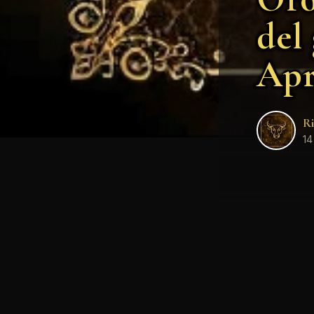
del
Apr
Ri
14