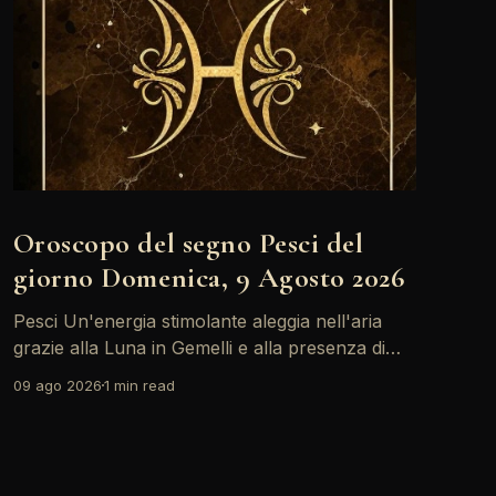
Oroscopo del segno Pesci del
giorno Domenica, 9 Agosto 2026
Pesci Un'energia stimolante aleggia nell'aria
grazie alla Luna in Gemelli e alla presenza di
Marte, che incoraggia scambi vivaci e
09 ago 2026
1 min read
comunicativi. È il momento giusto per esprimere
le proprie emozioni e connettersi con gli altri,
ma attenzione a non trascurare le
responsabilità. Un piccolo conflitto potrebbe