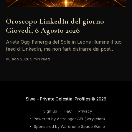
Oroscopo LinkedIn del giorno
Giovedì, 6 Agosto 2026
Ariete Oggi l'energia del Sole in Leone illumina il tuo
feed di LinkedIn, ma non farti distrarre dai post
motivazionali che girano: è tempo di concretizzare i
06 ago 2026
5 min read
tuoi desideri professionali! Giove ti spinge verso il
networking, ma attenzione, Saturno retrogrado nel
tuo profilo potrebbe farti perdere di vista
Siwa - Private Celestial Profiles
© 2026
Sign up
T&C
Privacy
Powered by Astrologer API (Kerykeion)
Sponsored by Wardrome Space Game