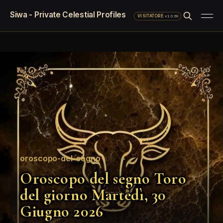
Siwa - Private Celestial Profiles
·
v1.0.69
VISITATORE
oroscopo-del-segno
Oroscopo del segno Toro
del giorno Martedì, 30
Giugno 2026