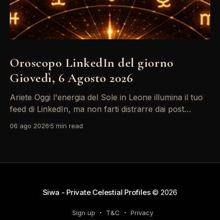
Oroscopo LinkedIn del giorno
Giovedì, 6 Agosto 2026
Ariete Oggi l'energia del Sole in Leone illumina il tuo
feed di LinkedIn, ma non farti distrarre dai post
motivazionali che girano: è tempo di concretizzare i
06 ago 2026
5 min read
tuoi desideri professionali! Giove ti spinge verso il
networking, ma attenzione, Saturno retrogrado nel
tuo profilo potrebbe farti perdere di vista
Siwa - Private Celestial Profiles
© 2026
Sign up
T&C
Privacy