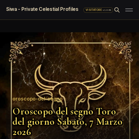
Siwa - Private Celestial Profiles
·
v1.0.69
VISITATORE
oroscopo-del-segno
Oroscopo del segno Toro
del giorno Sabato, 7 Marzo
2026