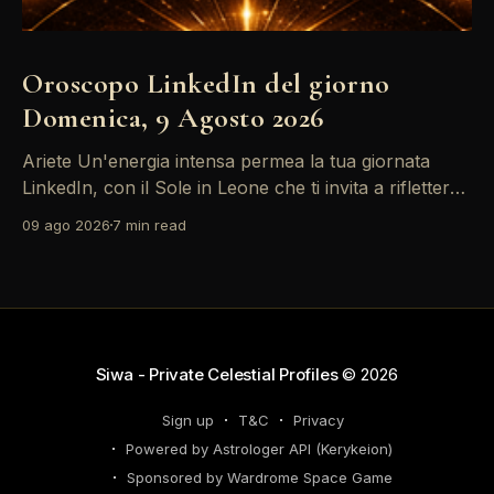
Oroscopo LinkedIn del giorno
Domenica, 9 Agosto 2026
Ariete Un'energia intensa permea la tua giornata
LinkedIn, con il Sole in Leone che ti invita a riflettere
sul tuo *personal brand*. Le emozioni, amplificate
09 ago 2026
7 min read
dalla Luna in Gemelli, possono generare interazioni
profonde in rete, ma attento: la congiunzione del
Sole con Saturno in Ariete sottolinea responsabilità
che
Siwa - Private Celestial Profiles
© 2026
Sign up
T&C
Privacy
Powered by Astrologer API (Kerykeion)
Sponsored by Wardrome Space Game