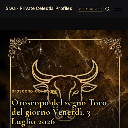
Siwa - Private Celestial Profiles
·
v1.0.69
VISITATORE
oroscopo-del-segno
Oroscopo del segno Toro
del giorno Venerdì, 3
Luglio 2026