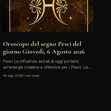
Oroscopo del segno Pesci del
giorno Giovedì, 6 Agosto 2026
Pesci Le influenze astrali di oggi portano
un'energia creativa e riflessiva per i Pesci. La
Luna in Toro forma un trino con il Sole,
06 ago 2026
1 min read
incoraggiandoti a esplorare nuove idee e
progetti. È il momento giusto per esprimere le
tue emozioni e condividere le tue visioni con gli
altri.