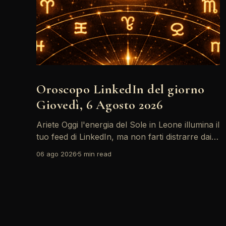
Oroscopo LinkedIn del giorno
Giovedì, 6 Agosto 2026
Ariete Oggi l'energia del Sole in Leone illumina il
tuo feed di LinkedIn, ma non farti distrarre dai
post motivazionali che girano: è tempo di
06 ago 2026
5 min read
concretizzare i tuoi desideri professionali! Giove
ti spinge verso il networking, ma attenzione,
Saturno retrogrado nel tuo profilo potrebbe
farti perdere di vista