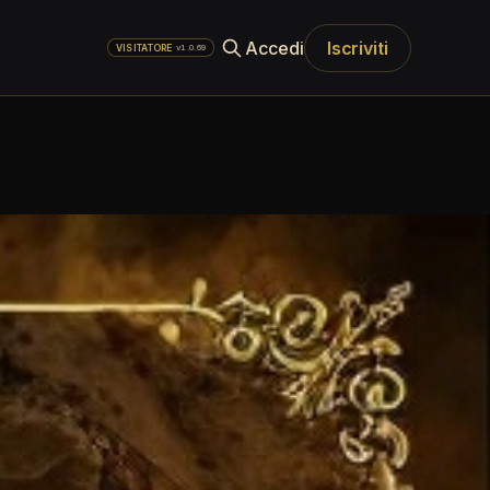
Accedi
Iscriviti
·
v1.0.69
VISITATORE