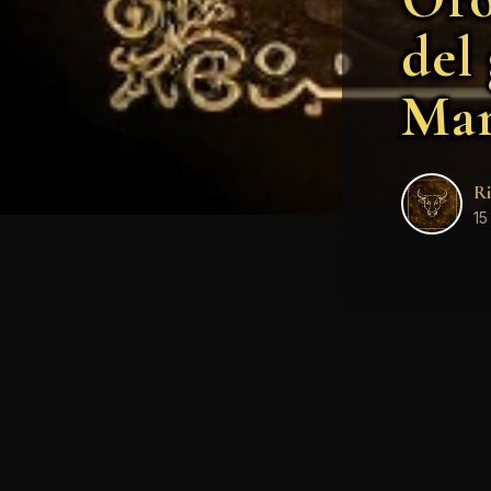
del
Mar
Ri
15