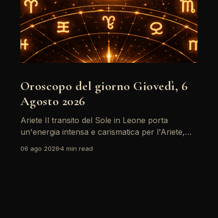
Oroscopo del giorno Giovedì, 6
Agosto 2026
Ariete Il transito del Sole in Leone porta
un'energia intensa e carismatica per l'Ariete,
specialmente con il sostegno di Giove. È un
06 ago 2026
4 min read
momento ideale per riflettere su obiettivi
personali, ma attenzione: il passaggio di
Saturno retrogrado richiede di fare i conti con
alcune responsabilità che non