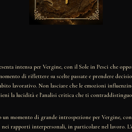
esenta intensa per Vergine, con il Sole in Pesci che opp
momento di riflettere su scelte passate e prendere decisi
bito lavorativo. Non lasciare che le emozioni influenzino
ieni la lucidità e l'analisi critica che ti contraddistingu
no un momento di grande introspezione per Vergine, con i
 nei rapporti interpersonali, in particolare nel lavoro. 