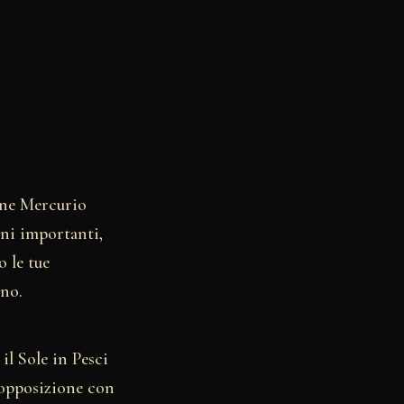
one Mercurio
oni importanti,
 le tue
ono.
l Sole in Pesci
L'opposizione con