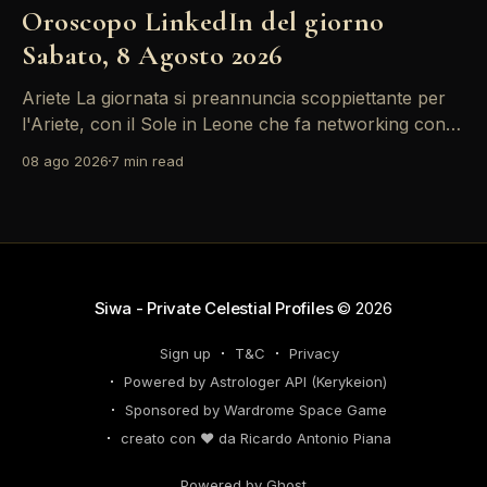
Oroscopo LinkedIn del giorno
Sabato, 8 Agosto 2026
Ariete La giornata si preannuncia scoppiettante per
l'Ariete, con il Sole in Leone che fa networking con la
Luna in Gemelli. Questo transito è un'opportunità
08 ago 2026
7 min read
d'oro per postare un aggiornamento che incapsuli la
tua genialità e stimoli il tuo engagement. È il momento
perfetto
Siwa - Private Celestial Profiles
© 2026
Sign up
T&C
Privacy
Powered by Astrologer API (Kerykeion)
Sponsored by Wardrome Space Game
creato con ❤️ da Ricardo Antonio Piana
Powered by Ghost