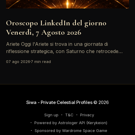
Oroscopo LinkedIn del giorno
Venerdì, 7 Agosto 2026
Ariete Oggi l'Ariete si trova in una giornata di
riflessione strategica, con Saturno che retrocede
come un recruiter indeciso. È il momento di
07 ago 2026
7 min read
riconsiderare il tuo personal brand e l'engagement
nei tuoi KPI. Potresti avvertire la necessità di
riorganizzare il tuo network professionale: non
lasciare che
Siwa - Private Celestial Profiles
© 2026
Sign up
T&C
Privacy
Powered by Astrologer API (Kerykeion)
Sponsored by Wardrome Space Game