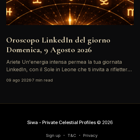
Oroscopo LinkedIn del giorno
Domenica, 9 Agosto 2026
Ariete Un'energia intensa permea la tua giornata
LinkedIn, con il Sole in Leone che ti invita a riflettere
sul tuo *personal brand*. Le emozioni, amplificate
09 ago 2026
7 min read
dalla Luna in Gemelli, possono generare interazioni
profonde in rete, ma attento: la congiunzione del
Sole con Saturno in Ariete sottolinea responsabilità
che
Siwa - Private Celestial Profiles
© 2026
Sign up
T&C
Privacy