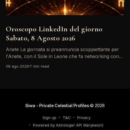
Oroscopo LinkedIn del giorno
Sabato, 8 Agosto 2026
Ariete La giornata si preannuncia scoppiettante per
l'Ariete, con il Sole in Leone che fa networking con la
Luna in Gemelli. Questo transito è un'opportunità
08 ago 2026
7 min read
d'oro per postare un aggiornamento che incapsuli la
tua genialità e stimoli il tuo engagement. È il momento
perfetto
Siwa - Private Celestial Profiles
© 2026
Sign up
T&C
Privacy
Powered by Astrologer API (Kerykeion)