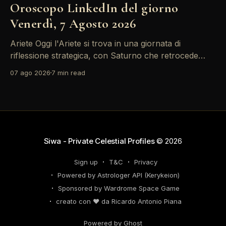
Oroscopo LinkedIn del giorno
Venerdì, 7 Agosto 2026
Ariete Oggi l'Ariete si trova in una giornata di
riflessione strategica, con Saturno che retrocede
come un recruiter indeciso. È il momento di
07 ago 2026
7 min read
riconsiderare il tuo personal brand e l'engagement
nei tuoi KPI. Potresti avvertire la necessità di
riorganizzare il tuo network professionale: non
lasciare che
Siwa - Private Celestial Profiles
© 2026
Sign up
T&C
Privacy
Powered by Astrologer API (Kerykeion)
Sponsored by Wardrome Space Game
creato con ❤️ da Ricardo Antonio Piana
Powered by Ghost