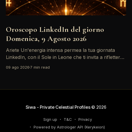
Oroscopo LinkedIn del giorno
Domenica, 9 Agosto 2026
Ariete Un'energia intensa permea la tua giornata
LinkedIn, con il Sole in Leone che ti invita a riflettere
sul tuo *personal brand*. Le emozioni, amplificate
09 ago 2026
7 min read
dalla Luna in Gemelli, possono generare interazioni
profonde in rete, ma attento: la congiunzione del
Sole con Saturno in Ariete sottolinea responsabilità
che
Siwa - Private Celestial Profiles
© 2026
Sign up
T&C
Privacy
Powered by Astrologer API (Kerykeion)