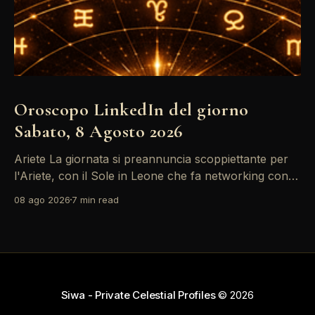
Oroscopo LinkedIn del giorno
Sabato, 8 Agosto 2026
Ariete La giornata si preannuncia scoppiettante per
l'Ariete, con il Sole in Leone che fa networking con la
Luna in Gemelli. Questo transito è un'opportunità
08 ago 2026
7 min read
d'oro per postare un aggiornamento che incapsuli la
tua genialità e stimoli il tuo engagement. È il momento
perfetto
Siwa - Private Celestial Profiles
© 2026