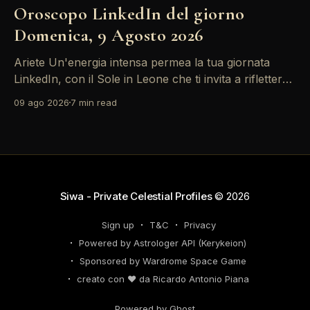
Oroscopo LinkedIn del giorno
Domenica, 9 Agosto 2026
Ariete Un'energia intensa permea la tua giornata
LinkedIn, con il Sole in Leone che ti invita a riflettere
sul tuo *personal brand*. Le emozioni, amplificate
09 ago 2026
7 min read
dalla Luna in Gemelli, possono generare interazioni
profonde in rete, ma attento: la congiunzione del
Sole con Saturno in Ariete sottolinea responsabilità
che
Siwa - Private Celestial Profiles
© 2026
Sign up
T&C
Privacy
Powered by Astrologer API (Kerykeion)
Sponsored by Wardrome Space Game
creato con ❤️ da Ricardo Antonio Piana
Powered by Ghost