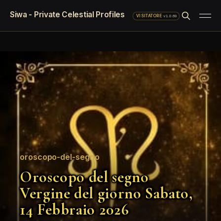
Siwa - Private Celestial Profiles
·
v1.0.69
VISITATORE
oroscopo-del-segno
Oroscopo del segno
Vergine del giorno Sabato,
14 Febbraio 2026