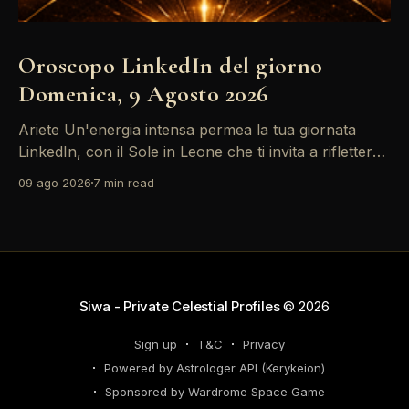
Oroscopo LinkedIn del giorno
Domenica, 9 Agosto 2026
Ariete Un'energia intensa permea la tua giornata
LinkedIn, con il Sole in Leone che ti invita a riflettere
sul tuo *personal brand*. Le emozioni, amplificate
09 ago 2026
7 min read
dalla Luna in Gemelli, possono generare interazioni
profonde in rete, ma attento: la congiunzione del
Sole con Saturno in Ariete sottolinea responsabilità
che
Siwa - Private Celestial Profiles
© 2026
Sign up
T&C
Privacy
Powered by Astrologer API (Kerykeion)
Sponsored by Wardrome Space Game