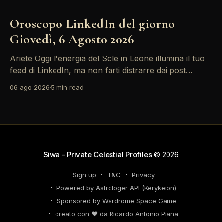
Oroscopo LinkedIn del giorno
Giovedì, 6 Agosto 2026
Ariete Oggi l'energia del Sole in Leone illumina il tuo
feed di LinkedIn, ma non farti distrarre dai post
motivazionali che girano: è tempo di concretizzare i
06 ago 2026
5 min read
tuoi desideri professionali! Giove ti spinge verso il
networking, ma attenzione, Saturno retrogrado nel
tuo profilo potrebbe farti perdere di vista
Siwa - Private Celestial Profiles
© 2026
Sign up
T&C
Privacy
Powered by Astrologer API (Kerykeion)
Sponsored by Wardrome Space Game
creato con ❤️ da Ricardo Antonio Piana