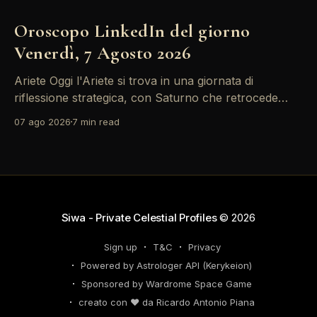
Oroscopo LinkedIn del giorno
Venerdì, 7 Agosto 2026
Ariete Oggi l'Ariete si trova in una giornata di
riflessione strategica, con Saturno che retrocede
come un recruiter indeciso. È il momento di
07 ago 2026
7 min read
riconsiderare il tuo personal brand e l'engagement
nei tuoi KPI. Potresti avvertire la necessità di
riorganizzare il tuo network professionale: non
lasciare che
Siwa - Private Celestial Profiles
© 2026
Sign up
T&C
Privacy
Powered by Astrologer API (Kerykeion)
Sponsored by Wardrome Space Game
creato con ❤️ da Ricardo Antonio Piana