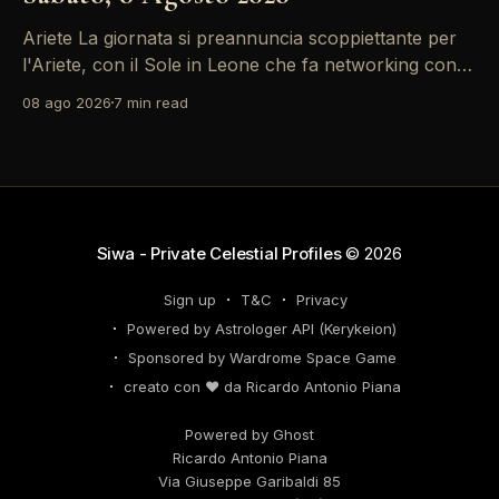
Ariete La giornata si preannuncia scoppiettante per
l'Ariete, con il Sole in Leone che fa networking con la
Luna in Gemelli. Questo transito è un'opportunità
08 ago 2026
7 min read
d'oro per postare un aggiornamento che incapsuli la
tua genialità e stimoli il tuo engagement. È il momento
perfetto
Siwa - Private Celestial Profiles
© 2026
Sign up
T&C
Privacy
Powered by Astrologer API (Kerykeion)
Sponsored by Wardrome Space Game
creato con ❤️ da Ricardo Antonio Piana
Powered by Ghost
Ricardo Antonio Piana
Via Giuseppe Garibaldi 85