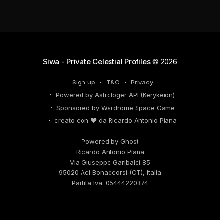
dalla Luna in Gemelli, possono generare interazioni
profonde in rete, ma attento: la congiunzione del
Sole con Saturno in Ariete sottolinea responsabilità
che
Siwa - Private Celestial Profiles
© 2026
Sign up
T&C
Privacy
Powered by Astrologer API (Kerykeion)
Sponsored by Wardrome Space Game
creato con ❤️ da Ricardo Antonio Piana
Powered by Ghost
Ricardo Antonio Piana
Via Giuseppe Garibaldi 85
95020 Aci Bonaccorsi (CT), Italia
Partita Iva: 05444220874