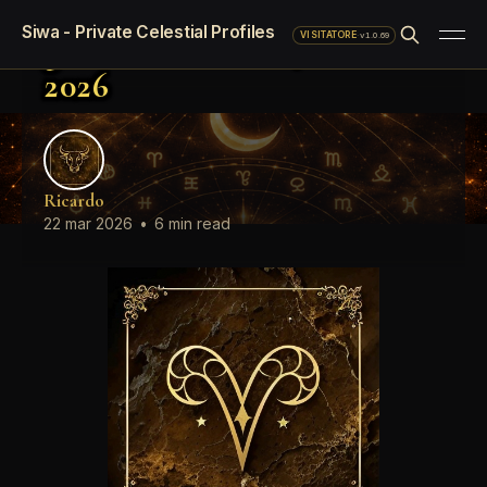
Oroscopo LinkedIn del
Siwa - Private Celestial Profiles
giorno Domenica, 22 Marzo
·
v1.0.69
VISITATORE
2026
Ricardo
22 mar 2026
•
6 min read