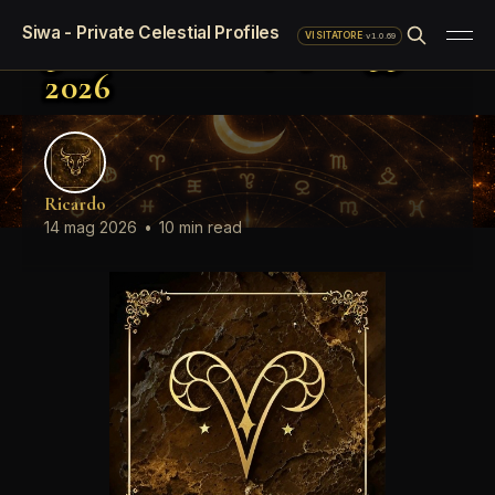
Oroscopo LinkedIn del
Siwa - Private Celestial Profiles
giorno Giovedì, 14 Maggio
·
v1.0.69
VISITATORE
2026
Ricardo
14 mag 2026
•
10 min read