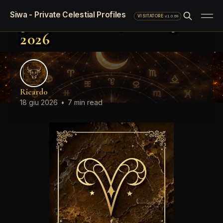
Oroscopo LinkedIn del
Siwa - Private Celestial Profiles
giorno Giovedì, 18 Giugno
·
v1.0.69
VISITATORE
2026
Ricardo
18 giu 2026
•
7 min read