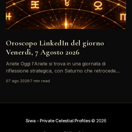
Oroscopo LinkedIn del giorno
Venerdì, 7 Agosto 2026
Ariete Oggi l'Ariete si trova in una giornata di
riflessione strategica, con Saturno che retrocede
come un recruiter indeciso. È il momento di
07 ago 2026
7 min read
riconsiderare il tuo personal brand e l'engagement
nei tuoi KPI. Potresti avvertire la necessità di
riorganizzare il tuo network professionale: non
lasciare che
Siwa - Private Celestial Profiles
© 2026