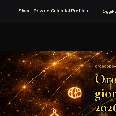
Siwa - Private Celestial Profiles
Oggi
P
oroscopo-d
Oro
gio
202