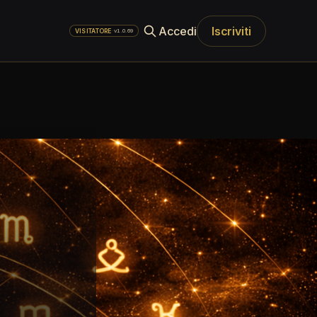
Accedi
Iscriviti
·
v1.0.69
VISITATORE