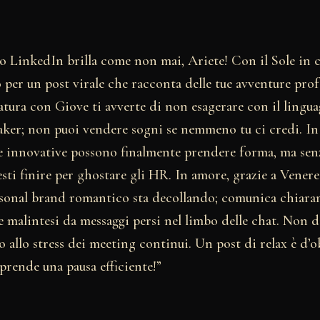
ilo LinkedIn brilla come non mai, Ariete! Con il Sole in
 per un post virale che racconta delle tue avventure prof
atura con Giove ti avverte di non esagerare con il lingu
aker; non puoi vendere sogni se nemmeno tu ci credi. I
dee innovative possono finalmente prendere forma, ma se
esti finire per ghostare gli HR. In amore, grazie a Vener
rsonal brand romantico sta decollando; comunica chiara
 malintesi da messaggi persi nel limbo delle chat. Non d
nto allo stress dei meeting continui. Un post di relax è d’
 prende una pausa efficiente!”