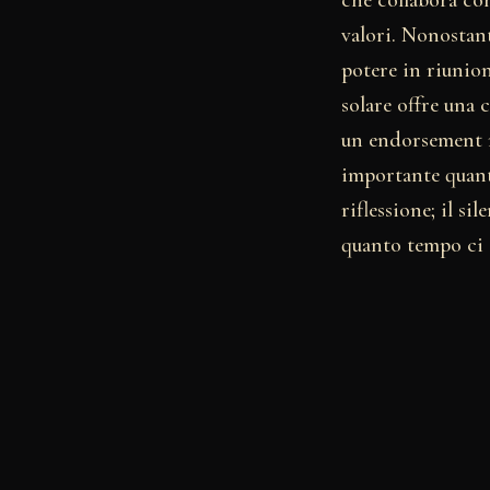
valori. Nonostant
potere in riunion
solare offre una
un endorsement r
importante quant
riflessione; il si
quanto tempo ci s