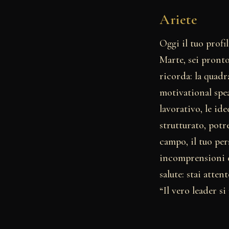
Ariete
Oggi il tuo prof
Marte, sei pronto
ricorda: la quadr
motivational spe
lavorativo, le i
strutturato, potr
campo, il tuo pe
incomprensioni e
salute: stai atte
“Il vero leader si