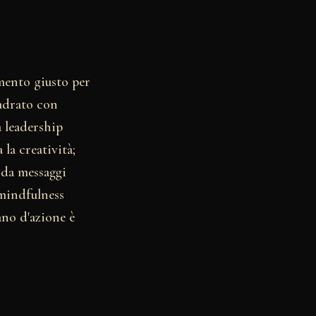
omento giusto per
uadrato con
a leadership
 la creatività;
 da messaggi
 mindfulness
ano d'azione è