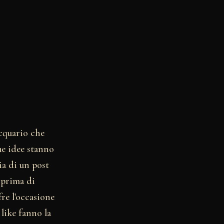
cquario che
tue idee stanno
ia di un post
 prima di
fre l'occasione
like fanno la