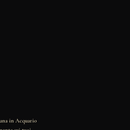
Luna in Acquario
nante sui tuoi