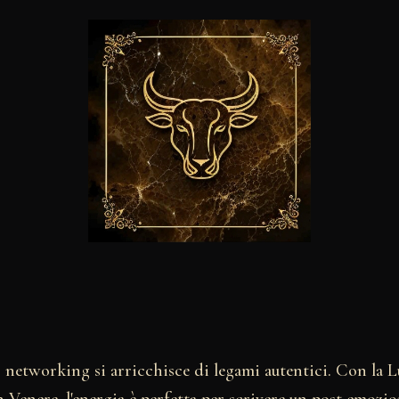
o networking si arricchisce di legami autentici. Con la 
 Venere, l'energia è perfetta per scrivere un post emozio