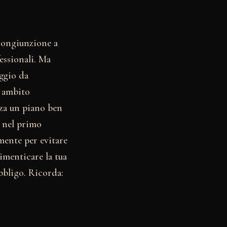
 congiunzione a
essionali. Ma
aggio da
n ambito
nza un piano ben
e nel primo
mente per evitare
imenticare la tua
obbligo. Ricorda: