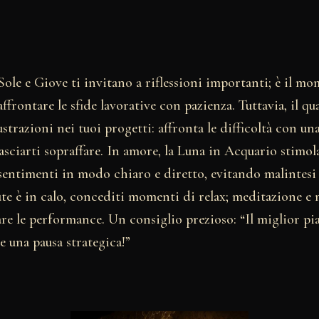
Sole e Giove ti invitano a riflessioni importanti; è il m
ffrontare le sfide lavorative con pazienza. Tuttavia, il q
strazioni nei tuoi progetti: affronta le difficoltà con un
lasciarti sopraffare. In amore, la Luna in Acquario stimola
 sentimenti in modo chiaro e diretto, evitando malintesi
lute è in calo, concediti momenti di relax; meditazione e
re le performance. Un consiglio prezioso: “Il miglior pi
e una pausa strategica!”