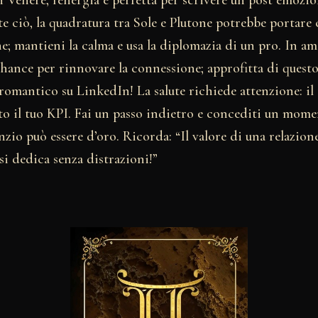
e ciò, la quadratura tra Sole e Plutone potrebbe portare c
e; mantieni la calma e usa la diplomazia di un pro. In am
 chance per rinnovare la connessione; approfitta di ques
omantico su LinkedIn! La salute richiede attenzione: il 
o il tuo KPI. Fai un passo indietro e concediti un mome
lenzio può essere d’oro. Ricorda: “Il valore di una relazio
i dedica senza distrazioni!”