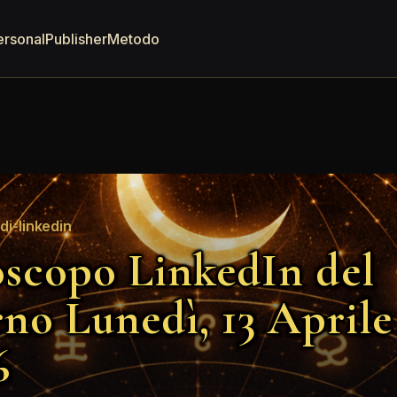
ersonal
Publisher
Metodo
i-linkedin
scopo LinkedIn del
rno Lunedì, 13 Aprile
6