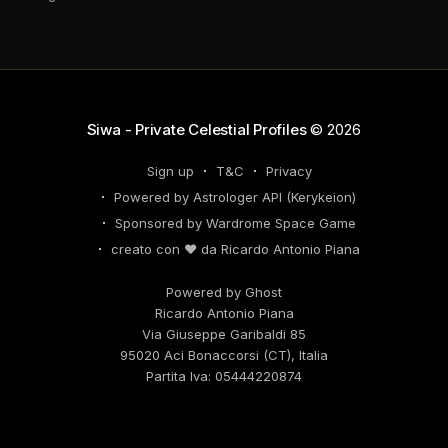
riconsiderare il tuo personal brand e l'engagement
nei tuoi KPI. Potresti avvertire la necessità di
riorganizzare il tuo network professionale: non
lasciare che
Siwa - Private Celestial Profiles
© 2026
Sign up
T&C
Privacy
Powered by Astrologer API (Kerykeion)
Sponsored by Wardrome Space Game
creato con ❤️ da Ricardo Antonio Piana
Powered by Ghost
Ricardo Antonio Piana
Via Giuseppe Garibaldi 85
95020 Aci Bonaccorsi (CT), Italia
Partita Iva: 05444220874