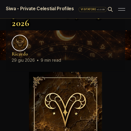
Oroscopo LinkedIn del
Siwa - Private Celestial Profiles
giorno Lunedì, 29 Giugno
·
v1.0.69
VISITATORE
2026
Ricardo
29 giu 2026
•
9 min read