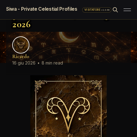
Oroscopo LinkedIn del
Siwa - Private Celestial Profiles
giorno Martedì, 16 Giugno
·
v1.0.69
VISITATORE
2026
Ricardo
16 giu 2026
•
8 min read