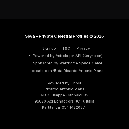
tuoi desideri professionali! Giove ti spinge verso il
networking, ma attenzione, Saturno retrogrado nel
tuo profilo potrebbe farti perdere di vista
Siwa - Private Celestial Profiles
© 2026
Sign up
T&C
Privacy
Powered by Astrologer API (Kerykeion)
Sponsored by Wardrome Space Game
creato con ❤️ da Ricardo Antonio Piana
Powered by Ghost
Ricardo Antonio Piana
Via Giuseppe Garibaldi 85
95020 Aci Bonaccorsi (CT), Italia
Partita Iva: 05444220874