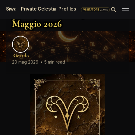
Oroscopo LinkedIn del
Siwa - Private Celestial Profiles
giorno Mercoledì, 20
·
v1.0.69
VISITATORE
Maggio 2026
Ricardo
20 mag 2026
•
5 min read