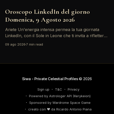
Oroscopo LinkedIn del giorno
Domenica, 9 Agosto 2026
Ariete Un'energia intensa permea la tua giornata
LinkedIn, con il Sole in Leone che ti invita a riflettere
sul tuo *personal brand*. Le emozioni, amplificate
09 ago 2026
7 min read
dalla Luna in Gemelli, possono generare interazioni
profonde in rete, ma attento: la congiunzione del
Sole con Saturno in Ariete sottolinea responsabilità
che
Siwa - Private Celestial Profiles
© 2026
Sign up
T&C
Privacy
Powered by Astrologer API (Kerykeion)
Sponsored by Wardrome Space Game
creato con ❤️ da Ricardo Antonio Piana