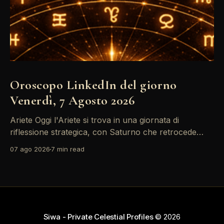
Oroscopo LinkedIn del giorno
Venerdì, 7 Agosto 2026
Ariete Oggi l'Ariete si trova in una giornata di
riflessione strategica, con Saturno che retrocede
come un recruiter indeciso. È il momento di
07 ago 2026
7 min read
riconsiderare il tuo personal brand e l'engagement
nei tuoi KPI. Potresti avvertire la necessità di
riorganizzare il tuo network professionale: non
lasciare che
Siwa - Private Celestial Profiles
© 2026