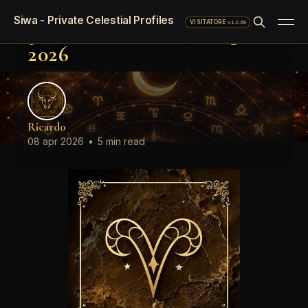
Oroscopo LinkedIn del
Siwa - Private Celestial Profiles
giorno Mercoledì, 8 Aprile
·
v1.0.69
VISITATORE
2026
Ricardo
08 apr 2026
•
5 min read