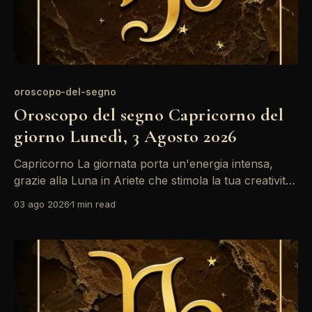
oroscopo-del-segno
Oroscopo del segno Capricorno del
giorno Lunedì, 3 Agosto 2026
Capricorno La giornata porta un'energia intensa,
grazie alla Luna in Ariete che stimola la tua creatività.
Tuttavia, il quadrato tra il Sole e Saturno potrebbe
03 ago 2026
1 min read
generare tensioni, specialmente in ambito lavorativo.
È un momento per riflettere su come gestire le sfide
e non lasciarti sopraffare dalle responsabilità. Un&