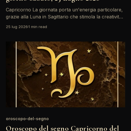
Capricorno La giornata porta un'energia particolare,
grazie alla Luna in Sagittario che stimola la creatività.
Potresti sentirti ispirato a esplorare nuove idee, ma
25 lug 2026
1 min read
attento a non trascurare gli impegni di lavoro. La
quadratura tra Sole e Saturno ti invita a riflettere
sulle tue responsabilità. Le influenze planetarie di
oroscopo-del-segno
Oroscopo del segno Capricorno del