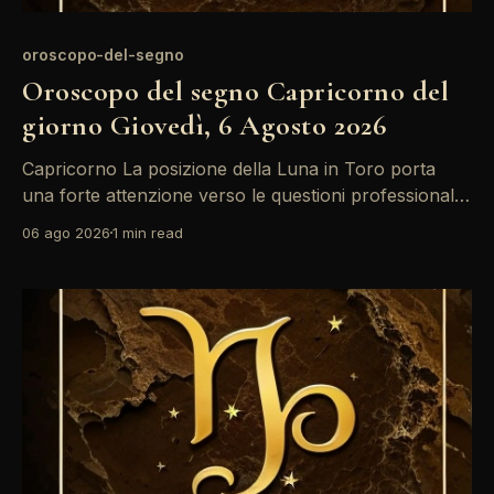
oroscopo-del-segno
Oroscopo del segno Capricorno del
giorno Giovedì, 6 Agosto 2026
Capricorno La posizione della Luna in Toro porta
una forte attenzione verso le questioni professionali.
Potresti sentirti spinto a prendere decisioni importanti
06 ago 2026
1 min read
sul lavoro, ma fai attenzione alle tensioni con
Saturno in Ariete, che potrebbe rendere le cose più
complicate del previsto. Mantieni la calma e valuta
ogni opzione con