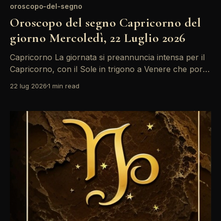
oroscopo-del-segno
Oroscopo del segno Capricorno del
giorno Mercoledì, 22 Luglio 2026
Capricorno La giornata si preannuncia intensa per il
Capricorno, con il Sole in trigono a Venere che porta
buone vibrazioni nelle relazioni. Tuttavia,
22 lug 2026
1 min read
l'opposizione tra il Sole e Mercurio suggerisce che
potrebbero sorgere malintesi nella comunicazione. È
fondamentale ascoltare attentamente e non affrettare
le conclusioni. Le energie planetarie