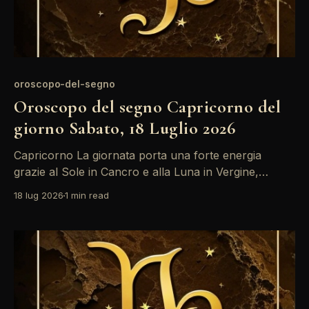
oroscopo-del-segno
Oroscopo del segno Capricorno del
giorno Sabato, 18 Luglio 2026
Capricorno La giornata porta una forte energia
grazie al Sole in Cancro e alla Luna in Vergine,
creando un trino favorevole. È il momento di
18 lug 2026
1 min read
riflettere sulle tue emozioni e di mettere in ordine le
priorità, specialmente nel lavoro. Tuttavia, fai
attenzione alla retrogradazione di Mercurio:
potrebbero sorgere malintesi che