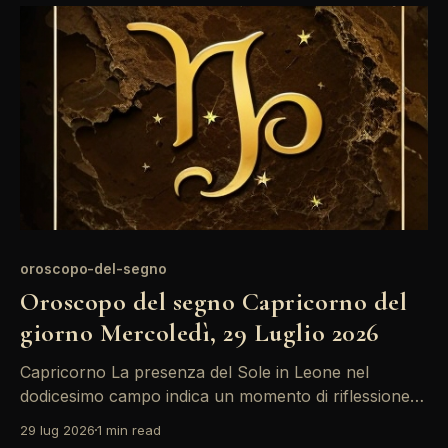
importante mantenere la calma e ascoltare prima di
rispondere. Le stelle oggi invitano il
oroscopo-del-segno
Oroscopo del segno Capricorno del
giorno Mercoledì, 29 Luglio 2026
Capricorno La presenza del Sole in Leone nel
dodicesimo campo indica un momento di riflessione
profonda per i Capricorno. È un giorno ideale per
29 lug 2026
1 min read
esplorare le proprie emozioni, soprattutto in