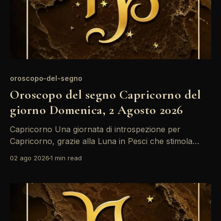
oroscopo-del-segno
Oroscopo del segno Capricorno del
giorno Domenica, 2 Agosto 2026
Capricorno Una giornata di introspezione per
Capricorno, grazie alla Luna in Pesci che stimola
riflessioni profonde. Il quadrato tra Sole in Leone e
02 ago 2026
1 min read
Saturno in Ariete potrebbe portare a tensioni
professionali. È il momento di fare scelte sagge e
ponderate, evitando conflitti inutili. Le stelle invitano il
Capricorno a prendersi