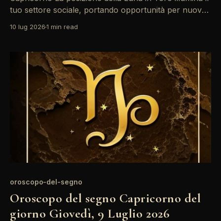
tuo settore sociale, portando opportunità per nuove
connessioni. Tuttavia, l'opposizione tra Sole e Sole
10 lug 2026
1 min read
suggerisce che potrebbero sorgere tensioni in ambito
familiare. Mantieni la calma e cerca di ascoltare le
esigenze degli altri. La giornata si presenta con una
oroscopo-del-segno
Oroscopo del segno Capricorno del
giorno Giovedì, 9 Luglio 2026