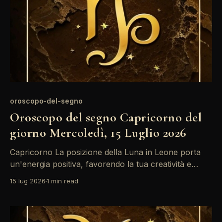
oroscopo-del-segno
Oroscopo del segno Capricorno del
giorno Mercoledì, 15 Luglio 2026
Capricorno La posizione della Luna in Leone porta
un'energia positiva, favorendo la tua creatività e
l'autoespressione. Tuttavia, l'opposizione tra Sole e
15 lug 2026
1 min read
Mercurio potrebbe generare confusione nella
comunicazione. Mantieni la calma e cerca di chiarire
eventuali malintesi con pazienza. Una giornata ricca