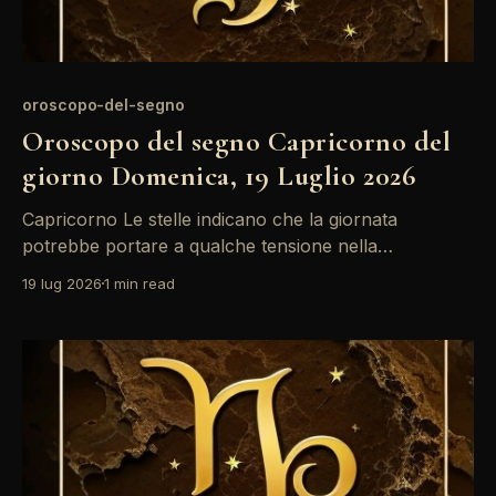
oroscopo-del-segno
Oroscopo del segno Capricorno del
giorno Domenica, 19 Luglio 2026
Capricorno Le stelle indicano che la giornata
potrebbe portare a qualche tensione nella
comunicazione, specialmente a causa
19 lug 2026
1 min read
dell'opposizione tra Sole e Mercurio. È importante
mantenere la calma e non lasciarsi sopraffare dalle
emozioni. La presenza di Venere in trigono con il
Sole offre però momenti di dolcezza e