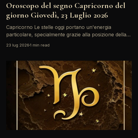
Oroscopo del segno Capricorno del
giorno Giovedì, 23 Luglio 2026
Capricorno Le stelle oggi portano un'energia
particolare, specialmente grazie alla posizione della
Luna in Scorpione. Potresti sentirti più emotivo del
23 lug 2026
1 min read
solito, ma ricorda che queste sensazioni possono
guidarti verso introspezioni utili. Approfitta di questo
momento per riflettere su ciò che desideri veramente
nella tua vita. La giornata si