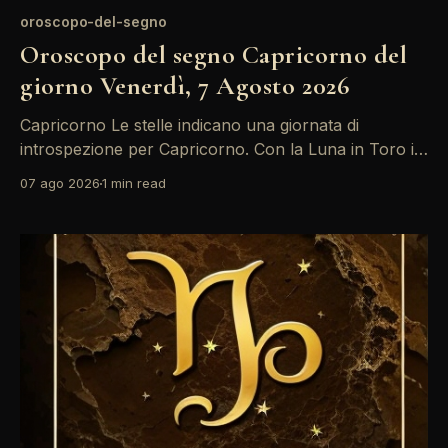
oroscopo-del-segno
Oroscopo del segno Capricorno del
giorno Venerdì, 7 Agosto 2026
Capricorno Le stelle indicano una giornata di
introspezione per Capricorno. Con la Luna in Toro in
decima casa, potrebbero emergere riflessioni sul
07 ago 2026
1 min read
proprio percorso professionale. È un momento
ideale per valutare le proprie ambizioni e fare scelte
consapevoli. Il transito della Luna in Toro, in
quadratura con il Sole in