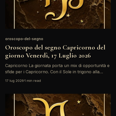
oroscopo-del-segno
Oroscopo del segno Capricorno del
giorno Venerdì, 17 Luglio 2026
Capricorno La giornata porta un mix di opportunità e
sfide per i Capricorno. Con il Sole in trigono alla
Luna, ci sono buone possibilità di armonia nelle
17 lug 2026
1 min read
relazioni, ma attenzione all'opposizione tra Sole e
Mercurio: potrebbero sorgere malintesi. È il momento
di ascoltare attentamente e comunicare chiaramente.
La