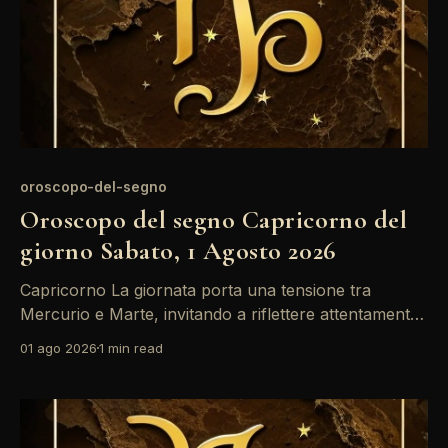
oroscopo-del-segno
Oroscopo del segno Capricorno del
giorno Sabato, 1 Agosto 2026
Capricorno La giornata porta una tensione tra
Mercurio e Marte, invitando a riflettere attentamente
prima di prendere decisioni importanti. In ambito
01 ago 2026
1 min read
lavorativo, è fondamentale mantenere la calma e non
lasciarsi sopraffare dalle emozioni. Approfitta di
questo momento per riorganizzare le idee e trovare
soluzioni pratiche. Il transito della Luna in