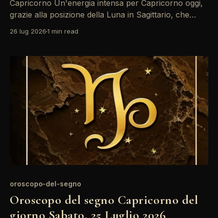
Capricorno Un'energia intensa per Capricorno oggi,
grazie alla posizione della Luna in Sagittario, che
stimola la creatività e l'espressione personale.
26 lug 2026
1 min read
Tuttavia, l'opposizione tra Sole e Mercurio potrebbe
portare a malintesi nelle comunicazioni. È il momento
di riflettere prima di parlare. L'atmosfera di
oroscopo-del-segno
Oroscopo del segno Capricorno del
giorno Sabato, 25 Luglio 2026