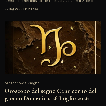
senso di determinazione e creatività. Con il Sole in
Leone in congiunzione, è un momento ideale per
27 lug 2026
1 min read
esprimere le proprie idee e progetti. Non lasciarti
intimidire dalle sfide; la tua capacità di affrontare ogni
situazione con pragmatismo sarà la chiave del
successo.
oroscopo-del-segno
Oroscopo del segno Capricorno del
giorno Domenica, 26 Luglio 2026