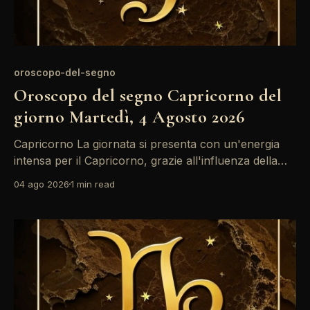
oroscopo-del-segno
Oroscopo del segno Capricorno del
giorno Martedì, 4 Agosto 2026
Capricorno La giornata si presenta con un'energia
intensa per il Capricorno, grazie all'influenza della
Luna in Ariete che crea tensione con il Sole in Leone.
04 ago 2026
1 min read
È un momento ideale per riflettere su obiettivi e
desideri, ma attenzione: le emozioni potrebbero
portare a decisioni affrettate. Mantieni la