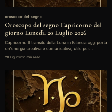
oroscopo-del-segno
Oroscopo del segno Capricorno del
giorno Lunedì, 20 Luglio 2026
Capricorno Il transito della Luna in Bilancia oggi porta
un'energia creativa e comunicativa, utile per
esprimere i propri sentimenti. Tuttavia, la quadratura
20 lug 2026
1 min read
tra Sole e Luna potrebbe generare tensioni nelle
relazioni, rendendo necessario un approccio
diplomatico. Non abbiate paura di affrontare i
problemi con calma. Un'atmosfera