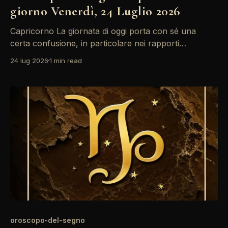
giorno Venerdì, 24 Luglio 2026
Capricorno La giornata di oggi porta con sé una
certa confusione, in particolare nei rapporti
interpersonali. La Luna in Sagittario forma un aspetto
24 lug 2026
1 min read
di quadrato con Marte, creando tensioni che
potrebbero influenzare le tue decisioni. È importante
mantenere la calma e riflettere prima di agire. Le
stelle ti invitano a
oroscopo-del-segno