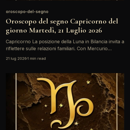
oroscopo-del-segno
Oroscopo del segno Capricorno del
giorno Martedì, 21 Luglio 2026
Capricorno La posizione della Luna in Bilancia invita a
riflettere sulle relazioni familiari. Con Mercurio
retrogrado in Cancro, potrebbero sorgere malintesi;
21 lug 2026
1 min read
è un momento per comunicare con chiarezza e
pazienza. Approfitta di questo transito per
riorganizzare le priorità emotive. La giornata si
presenta ricca di opportunità per i Capricorno, grazie