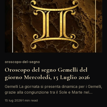
tuo ingegno brilla e le comunicazioni possono
portare
oroscopo-del-segno
Oroscopo del segno Gemelli del
giorno Mercoledì, 15 Luglio 2026
Gemelli La giornata si presenta dinamica per i Gemelli,
grazie alla congiunzione tra il Sole e Marte nel
settore sociale. Le energie sono alte e potresti sentirti
15 lug 2026
1 min read
spinto a prendere iniziative che coinvolgono amici o