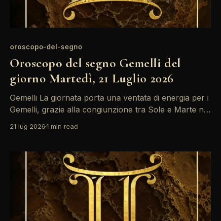
oroscopo-del-segno
Oroscopo del segno Gemelli del
giorno Martedì, 21 Luglio 2026
Gemelli La giornata porta una ventata di energia per i
Gemelli, grazie alla congiunzione tra Sole e Marte nel
dodicesimo campo. Questo aspetto favorisce l'azione
21 lug 2026
1 min read
e la determinazione, ma attenzione a non lasciarsi
sopraffare dalle emozioni: una riflessione è
necessaria. Un'energia vibrante circola tra i Gemelli,