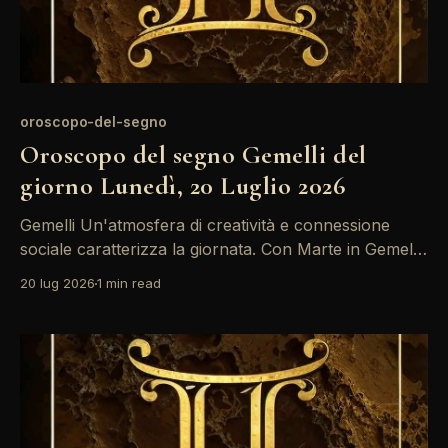
oroscopo-del-segno
Oroscopo del segno Gemelli del
giorno Lunedì, 20 Luglio 2026
Gemelli Un'atmosfera di creatività e connessione
sociale caratterizza la giornata. Con Marte in Gemelli
che si unisce al Sole, è il momento ideale per
20 lug 2026
1 min read
esprimere le tue idee e collaborare con gli altri. Non
lasciarti però travolgere dalle emozioni, soprattutto
nelle relazioni. La giornata si presenta ricca di