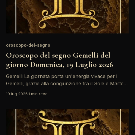
oroscopo-del-segno
Oroscopo del segno Gemelli del
giorno Domenica, 19 Luglio 2026
Gemelli La giornata porta un'energia vivace per i
Gemelli, grazie alla congiunzione tra il Sole e Marte
nel vostro undicesimo campo. È il momento ideale
19 lug 2026
1 min read
per fare nuove amicizie e collaborazioni, ma fate
attenzione a non forzare situazioni già delicate,
soprattutto in ambito lavorativo. Le stelle oggi brillano