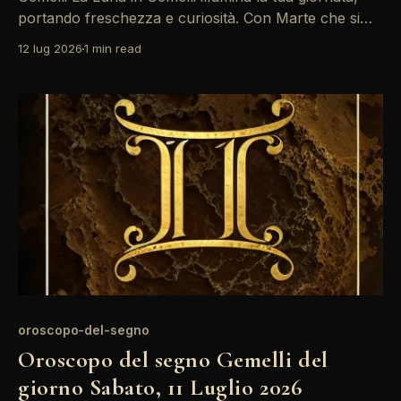
portando freschezza e curiosità. Con Marte che si
allinea, è il momento ideale per esprimere le tue idee
12 lug 2026
1 min read
e connetterti con gli altri. Approfitta di questa energia
per affrontare le sfide con creatività e
determinazione. Un'atmosfera vivace avvolge i
oroscopo-del-segno
Oroscopo del segno Gemelli del
giorno Sabato, 11 Luglio 2026