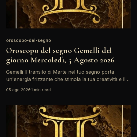
oroscopo-del-segno
Oroscopo del segno Gemelli del
giorno Mercoledì, 5 Agosto 2026
Gemelli Il transito di Marte nel tuo segno porta
un'energia frizzante che stimola la tua creatività e il
tuo desiderio di socializzare. Con la Luna in Toro,
05 ago 2026
1 min read
potresti sentirti attratto da nuove esperienze, ma fai
attenzione a non trascurare le responsabilità
quotidiane. La giornata si presenta ricca di