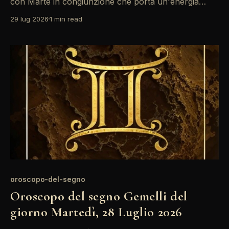
con Marte in congiunzione che porta un'energia
contagiosa. Le interazioni sociali saranno al centro
29 lug 2026
1 min read
dell'attenzione, rendendo facile connettersi con
nuove persone. Non dimenticare di sfruttare queste
opportunità per ampliare la tua rete di contatti.
Un'atmosfera
oroscopo-del-segno
Oroscopo del segno Gemelli del
giorno Martedì, 28 Luglio 2026