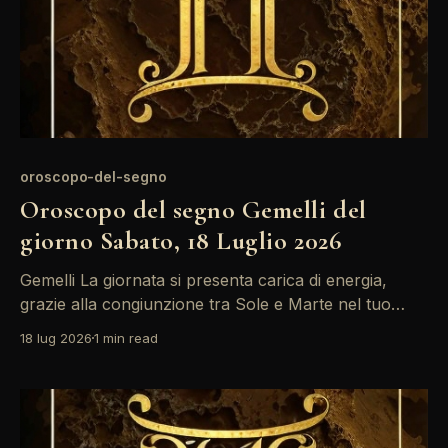
oroscopo-del-segno
Oroscopo del segno Gemelli del
giorno Sabato, 18 Luglio 2026
Gemelli La giornata si presenta carica di energia,
grazie alla congiunzione tra Sole e Marte nel tuo
undicesimo campo. Questa combinazione ti spinge a
18 lug 2026
1 min read
prendere iniziative audaci, soprattutto in ambito
sociale e professionale. Non temere di esprimere le
tue idee, perché oggi possono portarti a risultati
sorprendenti. Un'atmosfera