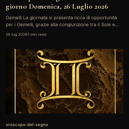
giorno Domenica, 26 Luglio 2026
Gemelli La giornata si presenta ricca di opportunità
per i Gemelli, grazie alla congiunzione tra il Sole e
Marte nel dodicesimo campo. È il momento ideale per
26 lug 2026
1 min read
riflettere sulle proprie aspirazioni e prendere
decisioni importanti, specialmente in ambito
lavorativo. Non trascurare i segnali che arrivano
dalle emozioni, saranno preziosi per
oroscopo-del-segno