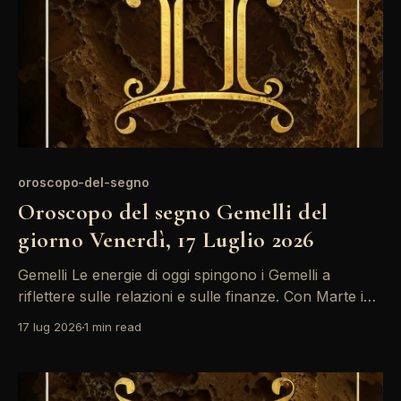
oroscopo-del-segno
Oroscopo del segno Gemelli del
giorno Venerdì, 17 Luglio 2026
Gemelli Le energie di oggi spingono i Gemelli a
riflettere sulle relazioni e sulle finanze. Con Marte in
congiunzione nel vostro undicesimo campo, è un
17 lug 2026
1 min read
momento ideale per collaborare, ma fate attenzione
a non trascurare le vostre esigenze emotive. La Luna
in Vergine vi invita a dare priorità alla chiarezza