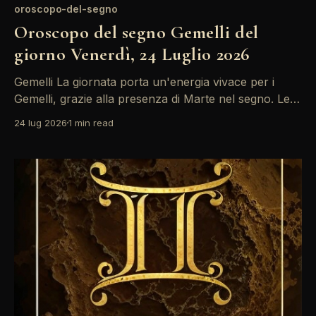
oroscopo-del-segno
Oroscopo del segno Gemelli del
giorno Venerdì, 24 Luglio 2026
Gemelli La giornata porta un'energia vivace per i
Gemelli, grazie alla presenza di Marte nel segno. Le
tensioni tra il Sole in Leone e la Luna in Sagittario
24 lug 2026
1 min read
potrebbero creare confusione nei rapporti, ma
l'influenza positiva di Giove offre opportunità di
crescita. Focalizzatevi sulle vostre idee