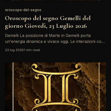
oroscopo-del-segno
Oroscopo del segno Gemelli del
giorno Giovedì, 23 Luglio 2026
Gemelli La posizione di Marte in Gemelli porta
un'energia dinamica e vivace oggi. Le interazioni con
il Sole e Urano risvegliano la tua creatività, ma
23 lug 2026
1 min read
attenzione a non essere troppo impulsivo nelle
decisioni. Rimanere centrato ti aiuterà a sfruttare al
meglio questa giornata. Un'energia frizzante avvolge