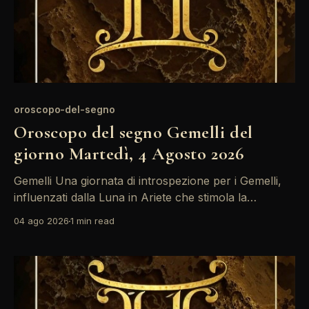
oroscopo-del-segno
Oroscopo del segno Gemelli del
giorno Martedì, 4 Agosto 2026
Gemelli Una giornata di introspezione per i Gemelli,
influenzati dalla Luna in Ariete che stimola la
creatività e l'intuizione. Con Marte nel vostro segno,
04 ago 2026
1 min read
ci sono opportunità di esprimere le vostre idee, ma
attenzione a non essere troppo impulsivi nelle
decisioni. Siate aperti al dialogo, ma riflettete prima