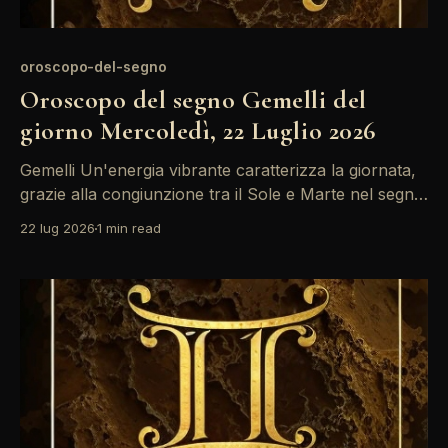
oroscopo-del-segno
Oroscopo del segno Gemelli del
giorno Mercoledì, 22 Luglio 2026
Gemelli Un'energia vibrante caratterizza la giornata,
grazie alla congiunzione tra il Sole e Marte nel segno
del Cancro. È un momento ideale per esprimere le
22 lug 2026
1 min read
proprie idee e prendere decisioni audaci, soprattutto
in ambito lavorativo. Non temere di mostrare la tua
creatività, ma fai attenzione a non trascurare