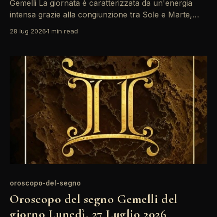
Gemelli La giornata è caratterizzata da un'energia
intensa grazie alla congiunzione tra Sole e Marte,
che stimola la tua creatività. Approfitta di questa
28 lug 2026
1 min read
vitalità per affrontare le sfide lavorative con
determinazione. Non dimenticare di prestare
attenzione alle relazioni; un piccolo malinteso
potrebbe nascere. L'energia di oggi
oroscopo-del-segno
Oroscopo del segno Gemelli del
giorno Lunedì, 27 Luglio 2026