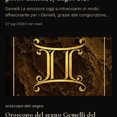
Gemelli Le emozioni oggi si intrecciano in modo
affascinante per i Gemelli, grazie alla congiunzione
tra il Sole e Marte nel segno del Leone. È un
27 lug 2026
1 min read
momento perfetto per esprimere le proprie idee con
passione e determinazione, soprattutto in ambito
lavorativo. Non abbiate paura di prendere iniziative
audaci. La giornata
oroscopo-del-segno
Oroscopo del segno Gemelli del