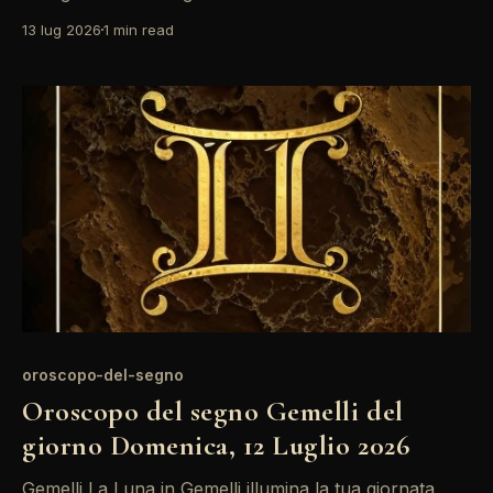
Questo è un momento ideale per esprimere la
13 lug 2026
1 min read
propria creatività, specialmente nei progetti di
gruppo. Non dimenticare di prestare attenzione alle
comunicazioni, poiché Mercurio è retrogrado e
potrebbe portare a malintesi. La giornata promette
oroscopo-del-segno
Oroscopo del segno Gemelli del
giorno Domenica, 12 Luglio 2026
Gemelli La Luna in Gemelli illumina la tua giornata,