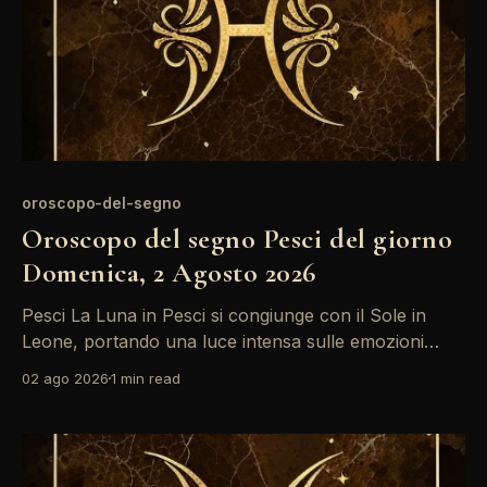
oroscopo-del-segno
Oroscopo del segno Pesci del giorno
Domenica, 2 Agosto 2026
Pesci La Luna in Pesci si congiunge con il Sole in
Leone, portando una luce intensa sulle emozioni
profonde. È un momento ideale per riflettere su ciò
02 ago 2026
1 min read
che desideri veramente nella vita. Non farti
sopraffare dalle aspettative altrui; segui il tuo istinto.
Con la Luna nel tuo segno e in