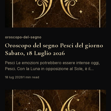
oroscopo-del-segno
Oroscopo del segno Pesci del giorno
Sabato, 18 Luglio 2026
Pesci Le emozioni potrebbero essere intense oggi,
Pesci. Con la Luna in opposizione al Sole, è il
momento di riflettere su ciò che desideri veramente,
18 lug 2026
1 min read
soprattutto in amore. Non lasciare che le paure ti
frenino; è tempo di agire. Una giornata di
introspezione si presenta per Pesci, influenzata dalla
Luna