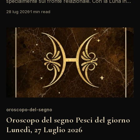
specialmente sul fronte relazionale. Con la Luna in
Capricorno che forma un trigono con Venere, è il
28 lug 2026
1 min read
momento ideale per coltivare legami affettivi e
rafforzare le proprie connessioni. Tuttavia, non
dimenticare di fare attenzione a eventuali
incomprensioni sul lavoro, dove Marte potrebbe
oroscopo-del-segno
Oroscopo del segno Pesci del giorno
Lunedì, 27 Luglio 2026