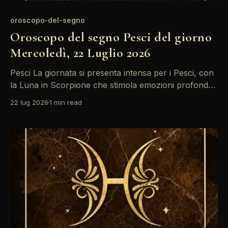
oroscopo-del-segno
Oroscopo del segno Pesci del giorno
Mercoledì, 22 Luglio 2026
Pesci La giornata si presenta intensa per i Pesci, con
la Luna in Scorpione che stimola emozioni profonde
e riflessioni. La presenza del Sole in Cancro crea un
22 lug 2026
1 min read
trine favorevole, portando chiarezza nei pensieri. È
un momento ideale per connettersi con le proprie
intuizioni e affrontare eventuali conflitti interiori. Le