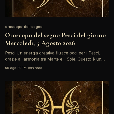
oroscopo-del-segno
Oroscopo del segno Pesci del giorno
Mercoledì, 5 Agosto 2026
Pesci Un'energia creativa fluisce oggi per i Pesci,
grazie all'armonia tra Marte e il Sole. Questo è un
momento ideale per esprimere le proprie idee e
05 ago 2026
1 min read
condividere la propria visione con gli altri. Non
lasciate che le paure vi frenino; la vostra intuizione è
forte e