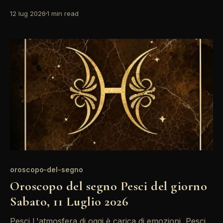
e comunicazione. La posizione di Mercurio
12 lug 2026
1 min read
retrogrado potrebbe portare a malintesi, quindi è
importante essere chiari nelle vostre parole. Fate
attenzione a non lasciarvi sopraffare da pensieri
confusi. Le stelle oggi
oroscopo-del-segno
Oroscopo del segno Pesci del giorno
Sabato, 11 Luglio 2026
Pesci L'atmosfera di oggi è carica di emozioni, Pesci.