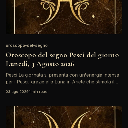
oroscopo-del-segno
Oroscopo del segno Pesci del giorno
Lunedì, 3 Agosto 2026
Pesci La giornata si presenta con un'energia intensa
per i Pesci, grazie alla Luna in Ariete che stimola il
desiderio di avventura e cambiamento. Con Marte in
03 ago 2026
1 min read
Gemelli che si allinea favorevolmente, è il momento
ideale per esplorare nuove idee e progetti. Non
dimenticare di ascoltare la tua