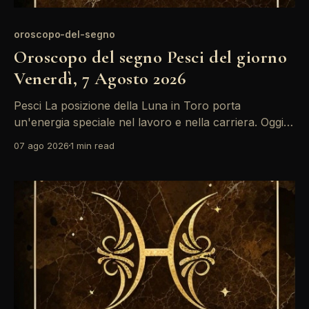
oroscopo-del-segno
Oroscopo del segno Pesci del giorno
Venerdì, 7 Agosto 2026
Pesci La posizione della Luna in Toro porta
un'energia speciale nel lavoro e nella carriera. Oggi,
con il Sole in Leone in sestile al Medium Coeli, ci
07 ago 2026
1 min read
sono buone opportunità per brillare e farsi notare.
Non dimenticare di ascoltare la tua intuizione,
potrebbe guidarti verso scelte importanti. Un&