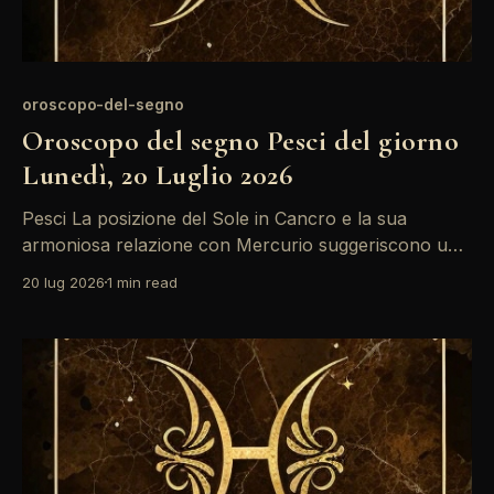
oroscopo-del-segno
Oroscopo del segno Pesci del giorno
Lunedì, 20 Luglio 2026
Pesci La posizione del Sole in Cancro e la sua
armoniosa relazione con Mercurio suggeriscono una
giornata di introspezione per i Pesci. È il momento
20 lug 2026
1 min read
ideale per riflettere sulle proprie emozioni e cercare
di comunicare ciò che si sente con chiarezza.
Nonostante ci siano tensioni con Marte, non
lasciatevi sopraffare;