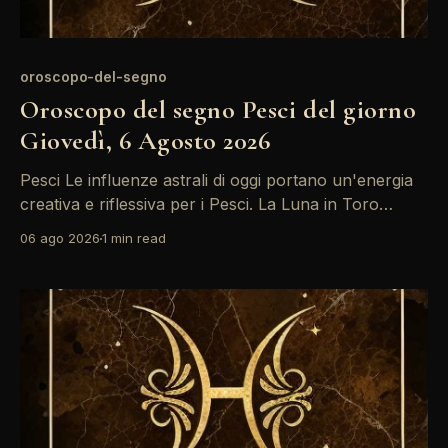
oroscopo-del-segno
Oroscopo del segno Pesci del giorno
Giovedì, 6 Agosto 2026
Pesci Le influenze astrali di oggi portano un'energia
creativa e riflessiva per i Pesci. La Luna in Toro
forma un trino con il Sole, incoraggiandoti a
06 ago 2026
1 min read
esplorare nuove idee e progetti. È il momento giusto
per esprimere le tue emozioni e condividere le tue
visioni con gli altri.