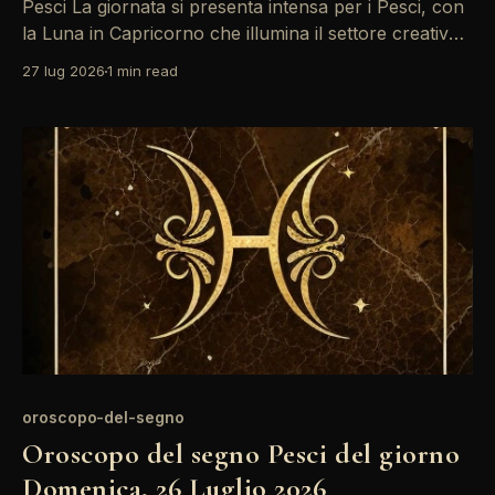
Pesci La giornata si presenta intensa per i Pesci, con
la Luna in Capricorno che illumina il settore creativo.
Un sestile tra Sole e Luna porta nuove idee e
27 lug 2026
1 min read
ispirazione, ma attenzione: l'opposizione tra Sole e
Venere potrebbe generare tensioni nei rapporti
affettivi. Sii proattivo e ascolta il
oroscopo-del-segno
Oroscopo del segno Pesci del giorno
Domenica, 26 Luglio 2026