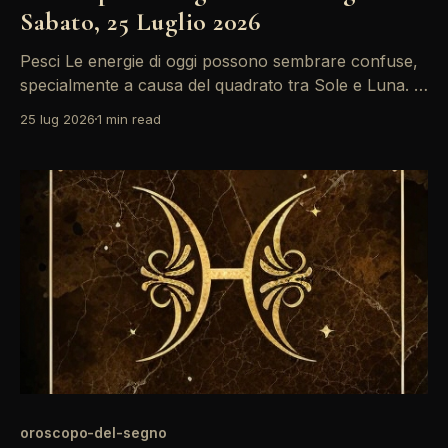
Sabato, 25 Luglio 2026
Pesci Le energie di oggi possono sembrare confuse,
specialmente a causa del quadrato tra Sole e Luna. È
un momento ideale per riflettere su ciò che desideri
25 lug 2026
1 min read
realmente, mentre Mercurio in Cancro ti invita a
comunicare le tue emozioni con sincerità. Non
temere di esprimerti, anche se ci sono tensioni
oroscopo-del-segno