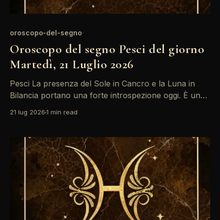
oroscopo-del-segno
Oroscopo del segno Pesci del giorno
Martedì, 21 Luglio 2026
Pesci La presenza del Sole in Cancro e la Luna in
Bilancia portano una forte introspezione oggi. È un
momento ideale per riflettere su relazioni passate e
21 lug 2026
1 min read
su come influenzano il tuo presente. La
comunicazione potrebbe essere confusa, quindi è
meglio prendersi un momento per chiarire i propri
pensieri prima