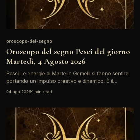
oroscopo-del-segno
Oroscopo del segno Pesci del giorno
Martedì, 4 Agosto 2026
Pesci Le energie di Marte in Gemelli si fanno sentire,
portando un impulso creativo e dinamico. È il
momento ideale per esplorare nuove idee e progetti,
04 ago 2026
1 min read
ma attenzione alle tensioni con Saturno che
potrebbero generare confusione nelle relazioni.
Mantieni la calma e segui il tuo istinto. Un clima di
forte