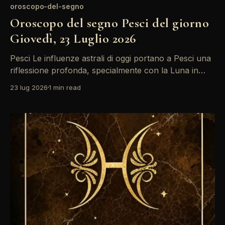
oroscopo-del-segno
Oroscopo del segno Pesci del giorno
Giovedì, 23 Luglio 2026
Pesci Le influenze astrali di oggi portano a Pesci una
riflessione profonda, specialmente con la Luna in
Scorpione che favorisce l'introspezione.
23 lug 2026
1 min read
L'opposizione tra Sole e Venere potrebbe generare
tensioni nelle relazioni, ma non lasciarti sopraffare: la
comunicazione è la chiave. Sii aperto e ascolta il tuo