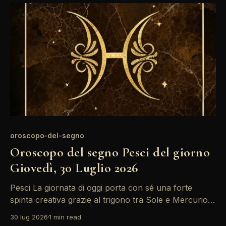
dare vita a progetti che ti stanno a
oroscopo-del-segno
Oroscopo del segno Pesci del giorno
Giovedì, 30 Luglio 2026
Pesci La giornata di oggi porta con sé una forte
spinta creativa grazie al trigono tra Sole e Mercurio.
Pesci si sentirà ispirato a esprimere le proprie
30 lug 2026
1 min read
emozioni e idee, ma attenzione a non lasciarsi