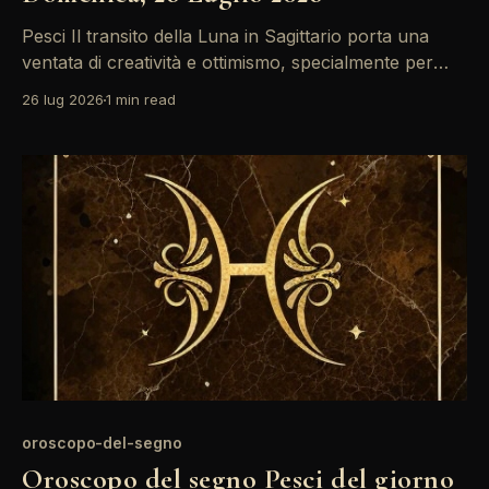
Pesci Il transito della Luna in Sagittario porta una
ventata di creatività e ottimismo, specialmente per
Pesci. Le emozioni possono essere intense, ma
26 lug 2026
1 min read
anche stimolanti. Approfitta di questo momento per
esprimere i tuoi sentimenti e lasciar fluire la tua
immaginazione. Con la Luna nel segno del Sagittario,
la giornata si
oroscopo-del-segno
Oroscopo del segno Pesci del giorno