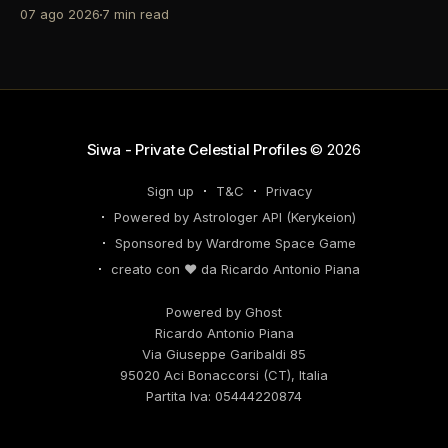
come un recruiter indeciso. È il momento di
07 ago 2026
7 min read
riconsiderare il tuo personal brand e l'engagement
nei tuoi KPI. Potresti avvertire la necessità di
riorganizzare il tuo network professionale: non
lasciare che
Siwa - Private Celestial Profiles
© 2026
Sign up
T&C
Privacy
Powered by Astrologer API (Kerykeion)
Sponsored by Wardrome Space Game
creato con ❤️ da Ricardo Antonio Piana
Powered by Ghost
Ricardo Antonio Piana
Via Giuseppe Garibaldi 85
95020 Aci Bonaccorsi (CT), Italia
Partita Iva: 05444220874