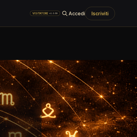
Accedi
Iscriviti
·
v1.0.69
VISITATORE