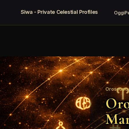
Siwa - Private Celestial Profiles
Oggi
P
Oroscopo 
Oro
Mar