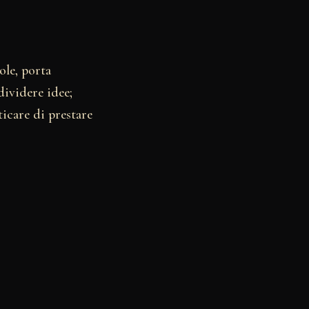
ole, porta
dividere idee;
ticare di prestare